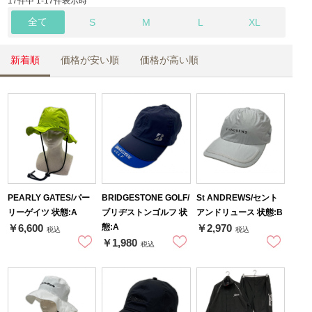
17件中 1-17件表示時
全て
S
M
L
XL
新着順
価格が安い順
価格が高い順
PEARLY GATES/パー
BRIDGESTONE GOLF/
St ANDREWS/セント
リーゲイツ 状態:A
ブリヂストンゴルフ 状
アンドリュース 状態:B
態:A
￥6,600
￥2,970
税込
税込
￥1,980
税込