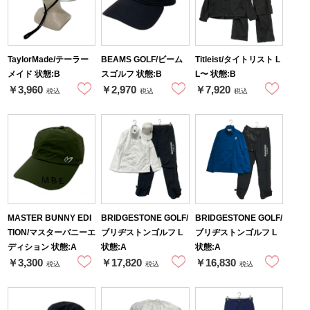
TaylorMade/テーラー
BEAMS GOLF/ビーム
Titleist/タイトリスト L
メイド 状態:B
スゴルフ 状態:B
L〜 状態:B
￥3,960
￥2,970
￥7,920
税込
税込
税込
MASTER BUNNY EDI
BRIDGESTONE GOLF/
BRIDGESTONE GOLF/
TION/マスターバニーエ
ブリヂストンゴルフ L
ブリヂストンゴルフ L
ディション 状態:A
状態:A
状態:A
￥3,300
￥17,820
￥16,830
税込
税込
税込