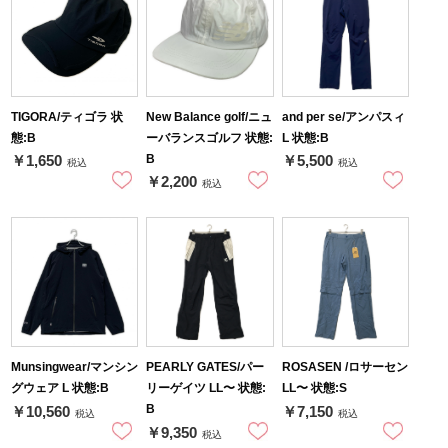
TIGORA/ティゴラ 状
New Balance golf/ニュ
and per se/アンパスィ
態:B
ーバランスゴルフ 状態:
L 状態:B
B
￥1,650
￥5,500
税込
税込
￥2,200
税込
Munsingwear/マンシン
PEARLY GATES/パー
ROSASEN /ロサーセン
グウェア L 状態:B
リーゲイツ LL〜 状態:
LL〜 状態:S
B
￥10,560
￥7,150
税込
税込
￥9,350
税込