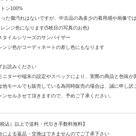
 紺 ネイビー 長袖 クルーネック ニット】 【未使用
トン100%
T BUILD セットアップ M 薄グレー 長袖ブ
!ありがとうございます！
立った傷汚れはないですが、中古品の為多少の着用感や画像で
レンジ色になります(5枚目の写真のお色)
スタイルシリーズのサンバイザー
レンジ色がコーディネートの差し色にもなります
ずお読みください
モニターや端末の設定やスペックにより、実際の商品と色味が
は他モールでも販売している為同時販売の場合は、誠に申し訳
ャンセルさせて頂きますので、予めご了承ください。
円（税込）以上で送料・代引き手数料無料】
合による返品・交換はできませんのでご了承下さい