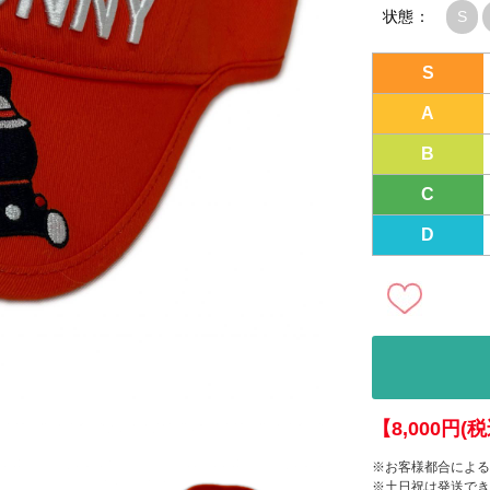
状態：
S
S
A
B
C
D
【8,000円
※お客様都合による
※土日祝は発送でき