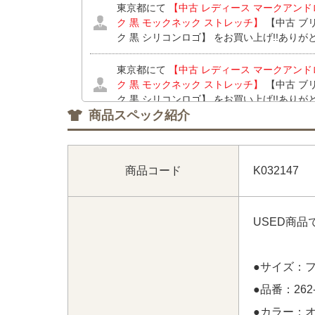
東京都にて
【中古 レディース マークアンドロナ 
ク 黒 モックネック ストレッチ】
【中古 ブリ
ク 黒 シリコンロゴ】 をお買い上げ!!あり
東京都にて
【中古 レディース マークアンドロナ 
ク 黒 モックネック ストレッチ】
【中古 ブリ
ク 黒 シリコンロゴ】 をお買い上げ!!あり
商品スペック紹介
宮崎県にて
【中古 メンズ ルコックスポルティフ l
ー ロゴプリント メッシュ】
【中古 メンズ ルコ
シャツ M ブルー 青 刺しゅう】 をお買い上
商品コード
K032147
東京都にて
【中古 レディース アイリッシュマン
ミントグリーン グリーン系×白 訳あり上下
USED商
ト】
【未使用品 レディース カジェヘラ CALLE
ッチ】 【未使用品 レディース カジェヘラ CALL
レッチ】 【未使用品 レディース ブリリアントビルド
●サイズ：
袖 ニット 男女兼用】 【未使用品 レディース カ
(M) 黄 イエロー】 【未使用品 レディース ブリ
●品番：262-
ワンピース S 白 ホワイト フード収納可能】 
ERA ノースリーブ 1(M) 緑 グリーン ポ
●カラー：