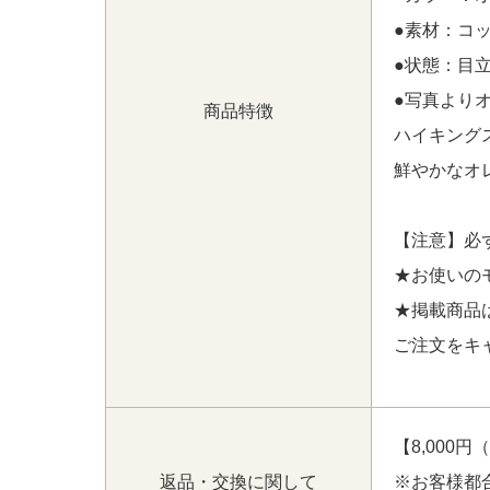
ビルド BRILLIANT BUILD セーター M
●素材：コッ
品 レディース ブリリアントビルド BRILLIAN
ルゾン×ロングパンツ 天使】 をお買い上げ!
●状態：目
●写真よりオ
商品特徴
ハイキング
鮮やかなオ
【注意】必
★お使いの
★掲載商品
ご注文をキ
【8,000
返品・交換に関して
※お客様都