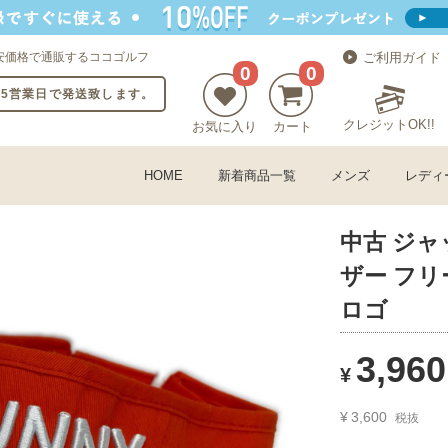
安価格で通販するココゴルフ
ご利用ガイド
0
0
〜5営業日で発送致します。
クレジットOK!!
お気に入り
カート
HOME
新着商品一覧
メンズ
レディ
中古 ジャッ
ザー フリ
ロゴ
3,960
¥
¥
3,600
税抜