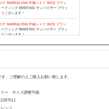
MARK&LONA 半袖シャツ 36(S) ブラッ
ーフィング BRIEFING サンバイザー ブラッ
がとうございます！
MARK&LONA 半袖シャツ 36(S) ブラッ
ーフィング BRIEFING サンバイザー ブラッ
がとうございます！
e coq sportif 半袖ポロシャツ M ネイビ
ックスポルティフ le coq sportif 半袖ポロ
げ!!ありがとうございます！
 IRISHMAN セットアップ S トップスM
サイズ違い 半袖モックネックシャツ×スカー
品です。ご理解の上ご購入お願い致します。
JERA スカート 0(S) 白 ホワイト ストレ
EJERA スカート 1(M) 黒 ブラック スト
 BRILLIANT BUILD ニット M 緑 長
フリー サイズ調整可能
ジェヘラ CALLEJERA 半袖ポロシャツ 1
リアントビルド BRILLIANT BUILD レイン
2287011
【未使用品 レディース カジェヘラ CALLEJ
ロシャツ】 【未使用品 レディース ブリリアント
オレンジ