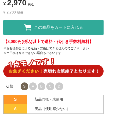
2,970
¥
税込
¥
2,700
税抜
この商品をカートに入れる
【8,000円(税込)以上で送料・代引き手数料無料】
※お客様都合による返品・交換はできませんのでご了承下さい
※土日祝は発送できない場合もございます
状態：
S
A
B
C
D
S
新品同様・未使用
A
美品（使用感少ない）