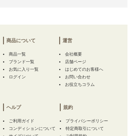
ー測定器 ブラック×ホワイト APPROACH Z30
距離計 スコープ】
をお買い上げ!!ありがとう
ございます！
埼玉県にて
【中古 ガーミン GARMIN レーザ
ー測定器 ブラック×ホワイト APPROACH Z30
商品について
運営
距離計 スコープ】
をお買い上げ!!ありがとう
ございます！
商品一覧
会社概要
ブランド一覧
兵庫県にて
【中古 メンズ ハチヤーズ 8YARDS
店舗ページ
半袖ポロシャツ M 紺 ネイビー】
【中古 メン
お気に入り一覧
はじめてのお客様へ
ズ ハチヤーズ 8YARDS 長袖シャツ L ホワイト
ログイン
お問い合わせ
×ブラック ハイネック 刺繍ロゴ ストレッチ】
お役立ちコラム
をお買い上げ!!ありがとうございます！
兵庫県にて
【中古 メンズ ハチヤーズ 8YARDS
ヘルプ
規約
半袖ポロシャツ M 紺 ネイビー】
【中古 メン
ズ ハチヤーズ 8YARDS 長袖シャツ L ホワイト
×ブラック ハイネック 刺繍ロゴ ストレッチ】
ご利用ガイド
プライバシーポリシー
をお買い上げ!!ありがとうございます！
コンディションについて
特定商取引について