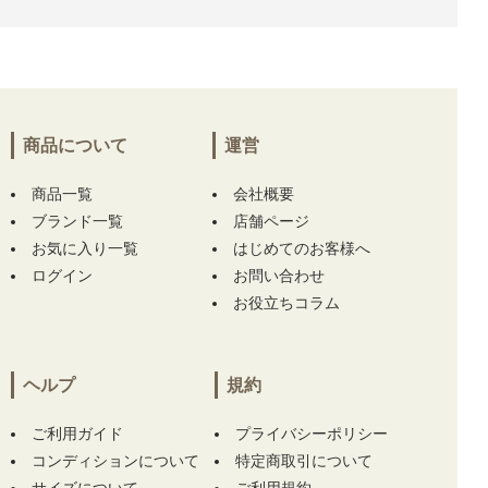
げ!!ありがとうございます！
兵庫県にて
【未使用品 ニューバランスゴルフ
New Balance golf ゴルフシューズ 23.5 ホワイ
ト Fresh Foam X 2500 v5 BOA スパイクレス
[UG2500BA]】
をお買い上げ!!ありがとうござ
います！
商品について
運営
商品一覧
大阪府にて
【未使用品 レディース アルチビオ
会社概要
archivio 半袖ポロシャツ 40(L) グリーン スタ
ブランド一覧
店舗ページ
ッズロゴ メッシュ 吸汗速乾】
をお買い上げ!!
お気に入り一覧
はじめてのお客様へ
ありがとうございます！
ログイン
お問い合わせ
お役立ちコラム
東京都にて
【中古 マークアンドロナ MARK&L
ONA キャップ ホワイト 白 訳あり シンプル】
をお買い上げ!!ありがとうございます！
ヘルプ
規約
東京都にて
【未使用品 メンズ ブリーフィング
BRIEFING ジョガーパンツ M ブルーグレー】
ご利用ガイド
プライバシーポリシー
をお買い上げ!!ありがとうございます！
コンディションについて
特定商取引について