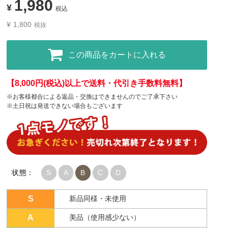
1,980
¥
税込
¥
1,800
税抜
この商品をカートに入れる
【8,000円(税込)以上で送料・代引き手数料無料】
※お客様都合による返品・交換はできませんのでご了承下さい
※土日祝は発送できない場合もございます
状態：
S
A
B
C
D
S
新品同様・未使用
A
美品（使用感少ない）