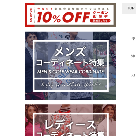
TOP
キ
性
カ