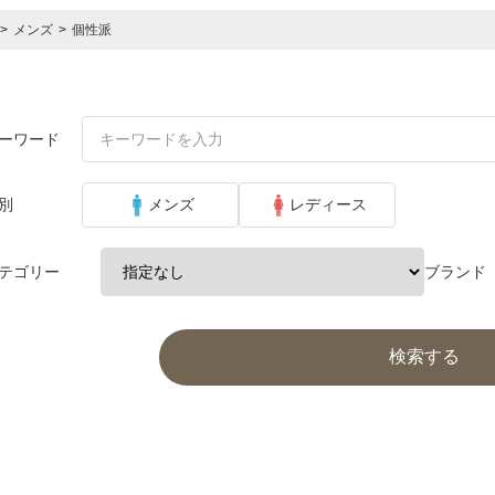
>
メンズ
>
個性派
ーワード
別
メンズ
レディース
テゴリー
ブランド
検索する