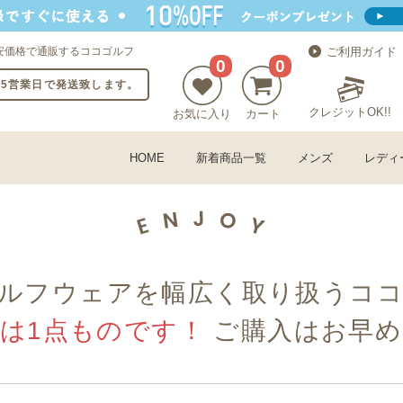
安価格で通販するココゴルフ
ご利用ガイド
0
0
〜5営業日で発送致します。
クレジットOK!!
お気に入り
カート
HOME
新着商品一覧
メンズ
レディ
ルフウェアを幅広く取り扱うコ
古は1点ものです！
ご購入はお早め