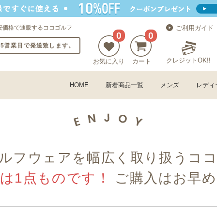
安価格で通販するココゴルフ
ご利用ガイド
0
0
〜5営業日で発送致します。
クレジットOK!!
お気に入り
カート
HOME
新着商品一覧
メンズ
レディ
ルフウェアを幅広く取り扱うコ
古は1点ものです！
ご購入はお早め