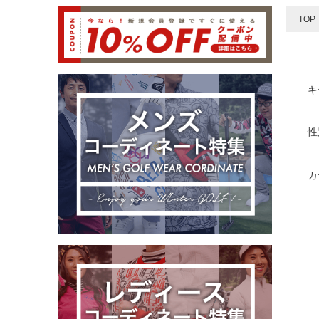
TOP
キ
性
カ