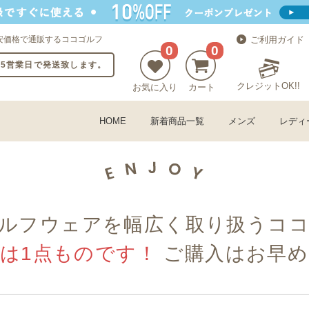
安価格で通販するココゴルフ
ご利用ガイド
0
0
〜5営業日で発送致します。
クレジットOK!!
お気に入り
カート
HOME
新着商品一覧
メンズ
レディ
ルフウェアを幅広く取り扱うコ
古は1点ものです！
ご購入はお早め