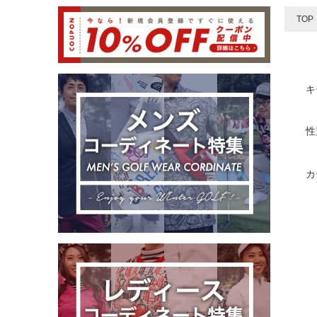
TOP
キ
性
カ