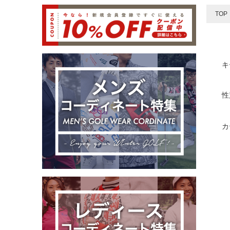
TOP
キ
性
カ