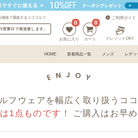
安価格で通販するココゴルフ
ご利用ガイド
0
0
〜5営業日で発送致します。
クレジットOK!!
お気に入り
カート
HOME
新着商品一覧
メンズ
レディ
ルフウェアを幅広く取り扱うコ
古は1点ものです！
ご購入はお早め