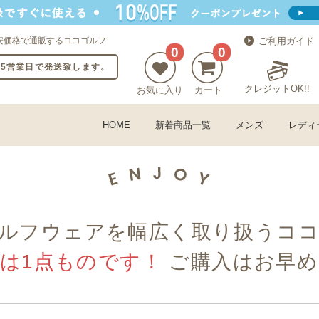
安価格で通販するココゴルフ
ご利用ガイド
0
0
〜5営業日で発送致します。
クレジットOK!!
お気に入り
カート
HOME
新着商品一覧
メンズ
レディ
ルフウェアを幅広く取り扱うコ
古は1点ものです！
ご購入はお早め