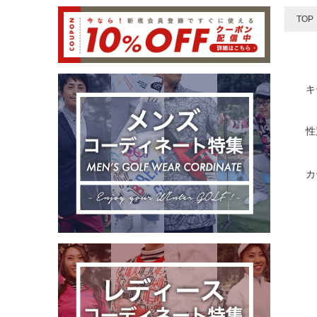
TOP
キ
性
カ