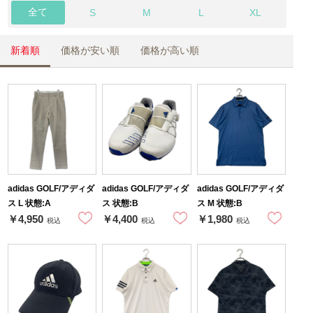
全て
S
M
L
XL
新着順
価格が安い順
価格が高い順
adidas GOLF/アディダ
adidas GOLF/アディダ
adidas GOLF/アディダ
ス L 状態:A
ス 状態:B
ス M 状態:B
￥4,950
￥4,400
￥1,980
税込
税込
税込