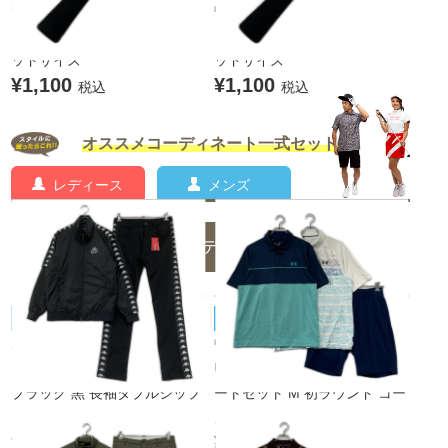
中古 グリップ ブラック PXG
中古 グリップ ブラック PXG
トゥルーテンパー アイコン ミ
トゥルーテンパー アイコン ミ
ッドサイズ
ッドサイズ
¥1,100
¥1,100
税込
税込
オススメコーディネート一式セット
レディース
メンズ
メンズのコーディネート一覧
Kappa/カッパ
UNDER ARMOUR/アンダーアーマー
未使用品 メンズ カッパゴルフ
中古 メンズ アンダーアーマー
KAPPA GOLF セットアップ M
UNDER ARMOUR コーディネ
ブラック 黒 長袖ダブルジップ
ートセット M 初ラウンド コー
ブルゾン×ロングパンツ 中綿 2
スデビュー
¥7,700
WAY
税込