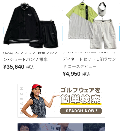
ツ×ハーフパンツ 大きいサイズ
¥13,365
税込
BRIDGESTONE GOLF/ブリヂストン
muta MARINE/ムータマリン
未使用品 メンズ ムータマリン
ゴルフ
中古 メンズ ブリヂストンゴル
muta MARINE セットアップ 8
フ BRIDGESTONE GOLF コー
(2XL) 黒 ブラック 長袖ブルゾ
ディネートセット L 初ラウン
ン×ショートパンツ 撥水
¥35,640
ド コースデビュー
税込
¥4,950
税込