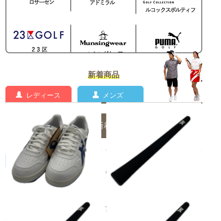
新着商品
レディース
メンズ
メンズの新着商品一覧
asics/アシックス
中古 グリップ ブラック PXG
未使用品 アシックス asics ゴ
トゥルーテンパー アイコン ミ
ルフシューズ 25.5 ホワイト×
ッドサイズ
ブルー スパイクレス スタイリ
¥1,100
ッシュ 軽量 [1111A260]
税込