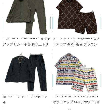
¥11,000
税込
UNITED ARROWS/ユナイテッドアロ
1PIU1UGUALE3/ウノピｭウノウグァ
ーズ
ーレトレ
中古 メンズ ユナイテッドアロ
中古 メンズ ウノピュウノウグ
ーズ UNITED ARROWS セット
ァーレトレ 1piu1uguale3 セッ
アップ L カーキ 訳あり上下サ
トアップ 4(M) 茶色 ブラウン
イズ違いブルゾン×パンツ 防風
半袖ポロシャツ×ハーフパンツ
¥28,600
ヨコストレッチ 撥水 透湿
税込
¥17,600
税込
DANCE WITH DRAGON/ダンスウィ
muta MARINE/ムータマリン
未使用品 メンズ ムータマリン
ズドラゴン
中古 メンズ ダンスウィズドラ
muta MARINE セットアップ S
ゴン DANCE WITH DRAGON
濃グレー チャコール wjkコラ
セットアップ 5(3L) ホワイト×
ボ
¥77,000
マルチカラー 白 半袖ポロシャ
税込