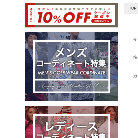
TOP
キ
性
カ