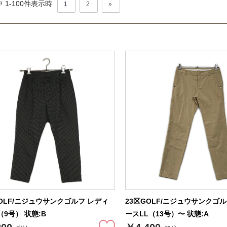
 1-
100
件表示時
1
2
»
GOLF/ニジュウサンクゴルフ レディ
23区GOLF/ニジュウサンクゴ
9号） 状態:B
ースLL（13号）〜 状態:A