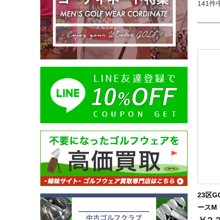
141件中
23区
ースM（