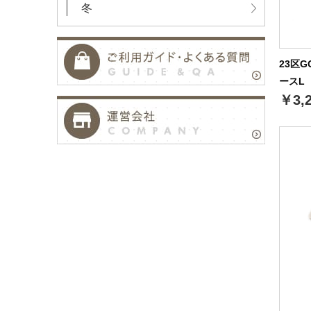
冬
23区
ースL（
￥3,