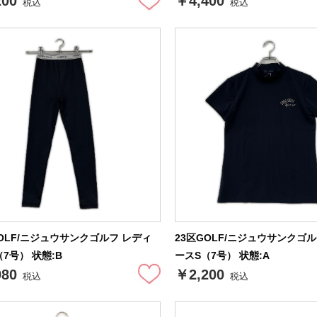
200
￥4,400
税込
税込
GOLF/ニジュウサンクゴルフ レディ
23区GOLF/ニジュウサンクゴ
7号） 状態:B
ースS（7号） 状態:A
980
￥2,200
税込
税込