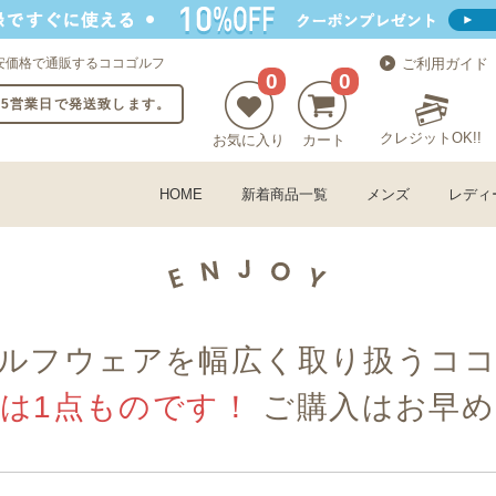
安価格で通販するココゴルフ
ご利用ガイド
0
0
〜5営業日で発送致します。
クレジットOK!!
お気に入り
カート
HOME
新着商品一覧
メンズ
レディ
ルフウェアを幅広く取り扱うコ
古は1点ものです！
ご購入はお早め