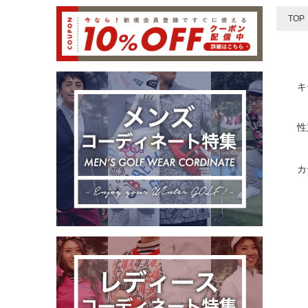
TOP
キ
性
カ