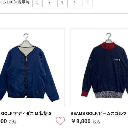
 1-
100
件表示時
1
2
3
4
»
as GOLF/アディダス M 状態:S
BEAMS GOLF/ビームスゴルフ 
500
￥8,800
税込
税込