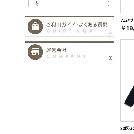
冬
V12/
￥19
23区G