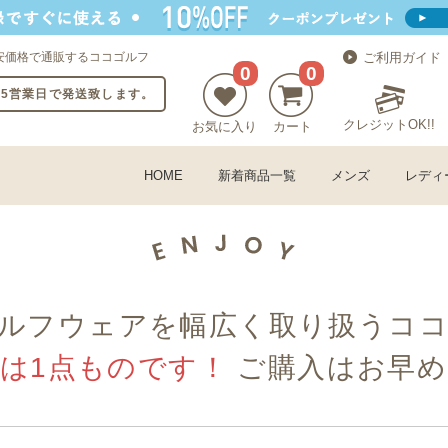
安価格で通販するココゴルフ
ご利用ガイド
0
0
〜5営業日で発送致します。
クレジットOK!!
お気に入り
カート
HOME
新着商品一覧
メンズ
レディ
ルフウェアを幅広く取り扱うコ
古は1点ものです！
ご購入はお早め