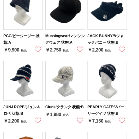
PGG/ピージージー 状
Munsingwear/マンシン
JACK BUNNY!!/ジャ
態:A
グウェア 状態:A
ックバニー 状態:B
￥9,900
￥2,750
￥2,200
税込
税込
税込
JUN&ROPE/ジュン＆
Clunk/クランク 状態:B
PEARLY GATES/パー
ロペ 状態:B
リーゲイツ 状態:B
￥1,980
税込
￥2,200
￥7,150
税込
税込