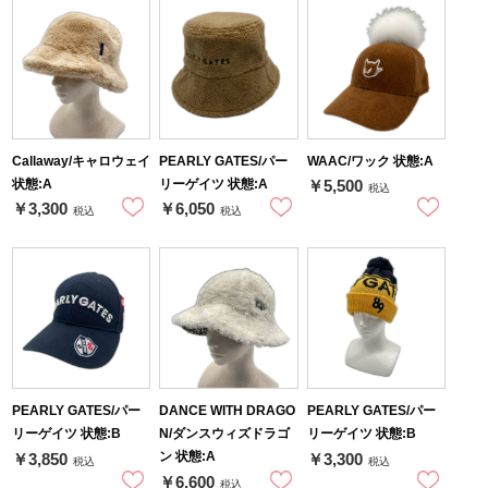
Callaway/キャロウェイ
PEARLY GATES/パー
WAAC/ワック 状態:A
状態:A
リーゲイツ 状態:A
￥5,500
税込
￥3,300
￥6,050
税込
税込
PEARLY GATES/パー
DANCE WITH DRAGO
PEARLY GATES/パー
リーゲイツ 状態:B
N/ダンスウィズドラゴ
リーゲイツ 状態:B
ン 状態:A
￥3,850
￥3,300
税込
税込
￥6,600
税込