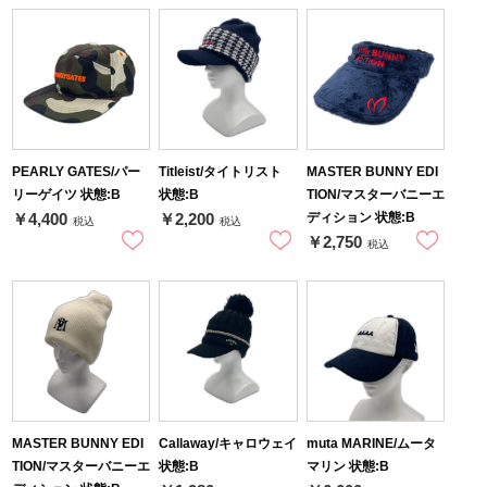
PEARLY GATES/パー
Titleist/タイトリスト
MASTER BUNNY EDI
リーゲイツ 状態:B
状態:B
TION/マスターバニーエ
ディション 状態:B
￥4,400
￥2,200
税込
税込
￥2,750
税込
MASTER BUNNY EDI
Callaway/キャロウェイ
muta MARINE/ムータ
TION/マスターバニーエ
状態:B
マリン 状態:B