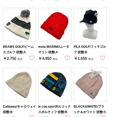
BEAMS GOLF/ビーム
muta MARINE/ムータ
FILA GOLF/フィラゴル
スゴルフ 状態:A
マリン 状態:A
フ 状態:B
￥2,750
￥4,950
￥1,650
税込
税込
税込
Callaway/キャロウェイ
le coq sportif/ルコック
BLACK&WHITE/ブラ
状態:B
スポルティフ 状態:B
ック＆ホワイト 状態:S