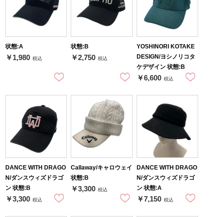
状態:A
状態:B
YOSHINORI KOTAKE
DESIGN/ヨシノリコタ
￥1,980
￥2,750
税込
税込
ケデザイン 状態:B
￥6,600
税込
DANCE WITH DRAGO
Callaway/キャロウェイ
DANCE WITH DRAGO
N/ダンスウィズドラゴ
状態:B
N/ダンスウィズドラゴ
ン 状態:B
ン 状態:A
￥3,300
税込
￥3,300
￥7,150
税込
税込