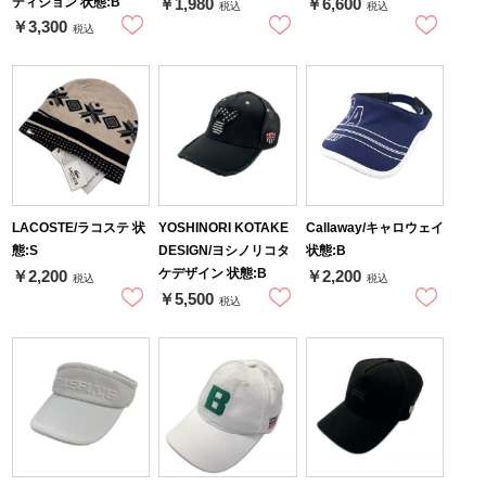
ディション 状態:B
￥1,980
￥6,600
税込
税込
￥3,300
税込
LACOSTE/ラコステ 状
YOSHINORI KOTAKE
Callaway/キャロウェイ
態:S
DESIGN/ヨシノリコタ
状態:B
ケデザイン 状態:B
￥2,200
￥2,200
税込
税込
￥5,500
税込