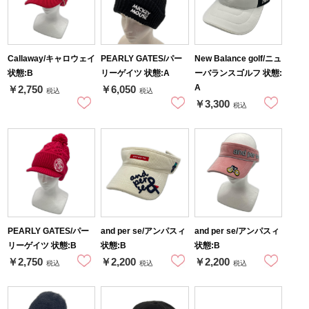
Callaway/キャロウェイ
PEARLY GATES/パー
New Balance golf/ニュ
状態:B
リーゲイツ 状態:A
ーバランスゴルフ 状態:
A
￥2,750
￥6,050
税込
税込
￥3,300
税込
PEARLY GATES/パー
and per se/アンパスィ
and per se/アンパスィ
リーゲイツ 状態:B
状態:B
状態:B
￥2,750
￥2,200
￥2,200
税込
税込
税込