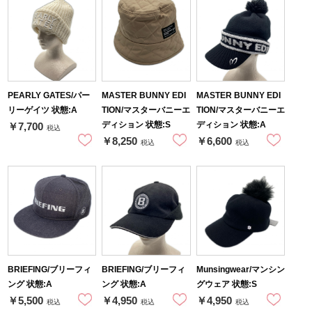
PEARLY GATES/パー
MASTER BUNNY EDI
MASTER BUNNY EDI
リーゲイツ 状態:A
TION/マスターバニーエ
TION/マスターバニーエ
ディション 状態:S
ディション 状態:A
￥7,700
税込
￥8,250
￥6,600
税込
税込
BRIEFING/ブリーフィ
BRIEFING/ブリーフィ
Munsingwear/マンシン
ング 状態:A
ング 状態:A
グウェア 状態:S
￥5,500
￥4,950
￥4,950
税込
税込
税込