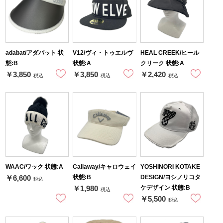
adabat/アダバット 状
V12/ヴィ・トゥエルヴ
HEAL CREEK/ヒール
態:B
状態:A
クリーク 状態:A
￥3,850
￥3,850
￥2,420
税込
税込
税込
WAAC/ワック 状態:A
Callaway/キャロウェイ
YOSHINORI KOTAKE
状態:B
DESIGN/ヨシノリコタ
￥6,600
税込
ケデザイン 状態:B
￥1,980
税込
￥5,500
税込