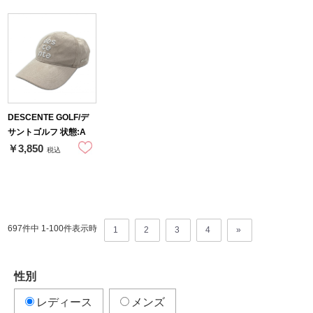
DESCENTE GOLF/デ
サントゴルフ 状態:A
￥3,850
税込
697件中 1-
100
件表示時
1
2
3
4
»
性別
レディース
メンズ