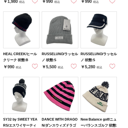
￥1,980
￥990
￥990
税込
税込
税込
HEAL CREEK/ヒール
RUSSELUNO/ラッセル
RUSSELUNO/ラッセル
クリーク 状態:B
ノ 状態:S
ノ 状態:S
￥990
￥5,500
￥5,280
税込
税込
税込
SY32 by SWEET YEA
DANCE WITH DRAGO
New Balance golf/ニュ
RS/エスワイサーティ
N/ダンスウィズドラゴ
ーバランスゴルフ 状態: