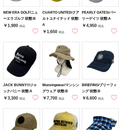
NEW ERA GOLF/ニュ
CUARTO UNITED/クア
PEARLY GATES/パー
ーエラゴルフ 状態:B
ルトユナイテッド 状態:
リーゲイツ 状態:A
A
￥1,980
￥4,950
税込
税込
￥1,650
税込
JACK BUNNY!!/ジャ
Munsingwear/マンシン
BRIEFING/ブリーフィ
ックバニー 状態:A
グウェア 状態:B
ング 状態:B
￥3,300
￥7,700
￥6,600
税込
税込
税込