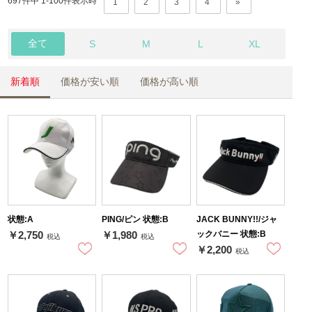
697件中 1-
100
件表示時
1
2
3
4
»
全て
S
M
L
XL
新着順
価格が安い順
価格が高い順
状態:A
PING/ピン 状態:B
JACK BUNNY!!/ジャ
ックバニー 状態:B
￥2,750
￥1,980
税込
税込
￥2,200
税込