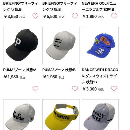
BRIEFING/ブリーフィ
BRIEFING/ブリーフィ
NEW ERA GOLF/ニュ
ング 状態:B
ング 状態:B
ーエラゴルフ 状態:B
￥3,850
￥5,500
￥1,980
税込
税込
税込
PUMA/プーマ 状態:A
PUMA/プーマ 状態:B
DANCE WITH DRAGO
N/ダンスウィズドラゴ
￥1,980
￥1,980
税込
税込
ン 状態:B
￥3,300
税込