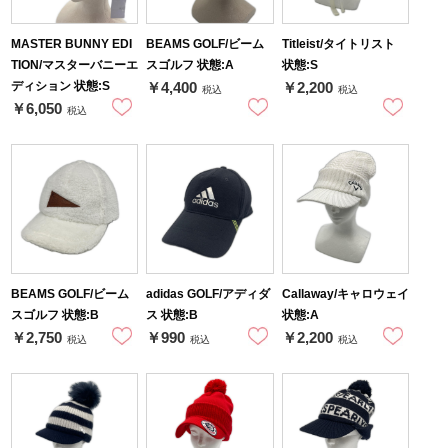
MASTER BUNNY EDI
BEAMS GOLF/ビーム
Titleist/タイトリスト
TION/マスターバニーエ
スゴルフ 状態:A
状態:S
ディション 状態:S
￥4,400
￥2,200
税込
税込
￥6,050
税込
BEAMS GOLF/ビーム
adidas GOLF/アディダ
Callaway/キャロウェイ
スゴルフ 状態:B
ス 状態:B
状態:A
￥2,750
￥990
￥2,200
税込
税込
税込