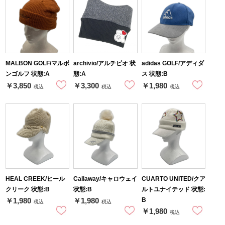
MALBON GOLF/マルボ
archivio/アルチビオ 状
adidas GOLF/アディダ
ンゴルフ 状態:A
態:A
ス 状態:B
￥3,850
￥3,300
￥1,980
税込
税込
税込
HEAL CREEK/ヒール
Callaway/キャロウェイ
CUARTO UNITED/クア
クリーク 状態:B
状態:B
ルトユナイテッド 状態:
B
￥1,980
￥1,980
税込
税込
￥1,980
税込