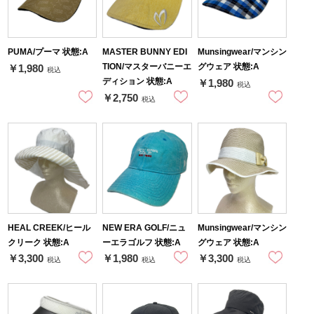
PUMA/プーマ 状態:A
MASTER BUNNY EDI
Munsingwear/マンシン
TION/マスターバニーエ
グウェア 状態:A
￥1,980
税込
ディション 状態:A
￥1,980
税込
￥2,750
税込
HEAL CREEK/ヒール
NEW ERA GOLF/ニュ
Munsingwear/マンシン
クリーク 状態:A
ーエラゴルフ 状態:A
グウェア 状態:A
￥3,300
￥1,980
￥3,300
税込
税込
税込