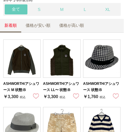
9件中 1-9件表示時
全て
S
M
L
XL
新着順
価格が安い順
価格が高い順
ASHWORTH/アシュワ
ASHWORTH/アシュワ
ASHWORTH/アシュワ
ース M 状態:B
ース LL〜 状態:B
ース 状態:B
￥3,300
￥3,300
￥1,760
税込
税込
税込