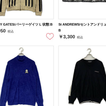
LY GATES/パーリーゲイツ L 状態:B
St ANDREWS/セントアンドリ
950
B
税込
￥3,300
税込