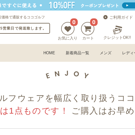
安価格で通販するココゴルフ
ご利用ガイド
0
0
〜5営業日で発送致します。
クレジットOK!!
お気に入り
カート
HOME
新着商品一覧
メンズ
レディ
ルフウェアを幅広く取り扱うコ
古は1点ものです！
ご購入はお早め