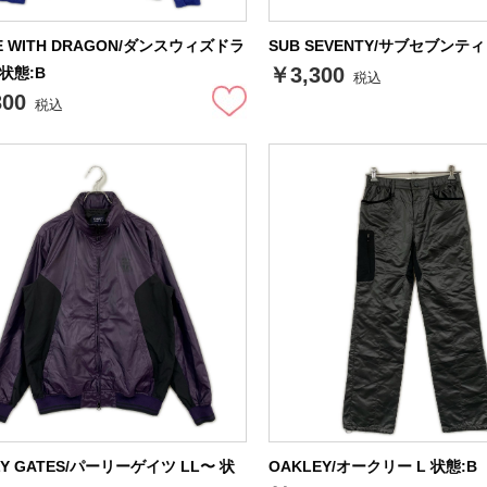
E WITH DRAGON/ダンスウィズドラ
SUB SEVENTY/サブセブンティ 
￥3,300
 状態:B
税込
300
税込
LY GATES/パーリーゲイツ LL〜 状
OAKLEY/オークリー L 状態:B