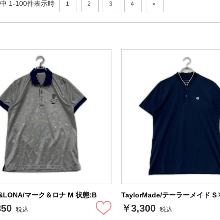
中 1-
100
件表示時
1
2
3
4
»
&LONA/マーク＆ロナ M 状態:B
TaylorMade/テーラーメイド S
850
￥3,300
税込
税込