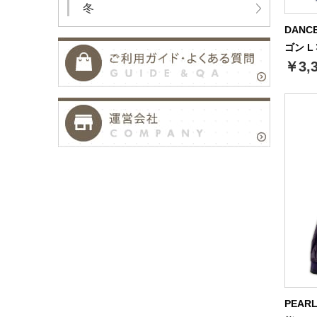
冬
DANC
ゴン L
￥3,
PEAR