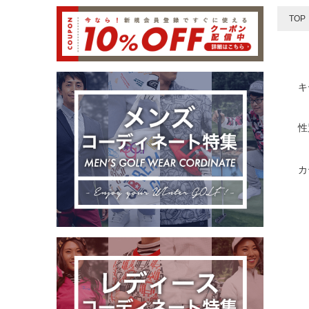
TOP
キ
性
カ