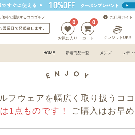
安価格で通販するココゴルフ
ご利用ガイド
0
0
〜5営業日で発送致します。
クレジットOK!!
お気に入り
カート
HOME
新着商品一覧
メンズ
レディ
ルフウェアを幅広く取り扱うコ
古は1点ものです！
ご購入はお早め