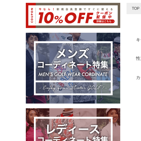
TOP
キ
性
カ