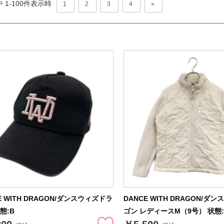
 1-
100
件表示時
1
2
3
4
»
E WITH DRAGON/ダンスウィズドラ
DANCE WITH DRAGON/ダ
態:B
ゴン レディースM（9号） 状態: