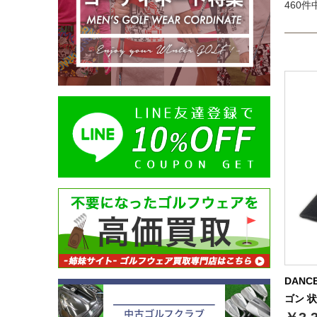
460件中
DANC
ゴン 状