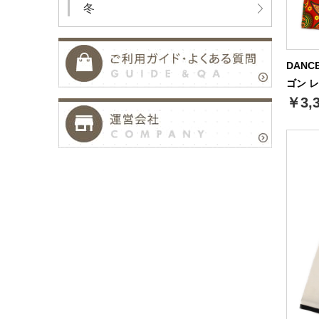
冬
DANC
ゴン 
￥3,