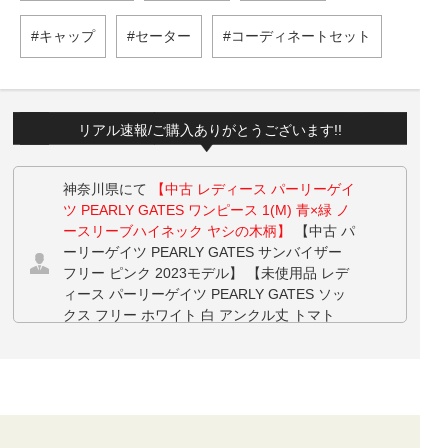
キャップ
セーター
コーディネートセット
リアル速報/ご購入ありがとうございます!!
神奈川県にて
【中古 レディース パーリーゲイ
ツ PEARLY GATES ワンピース 1(M) 青×緑 ノ
ースリーブハイネック ヤシの木柄】
【中古 パ
ーリーゲイツ PEARLY GATES サンバイザー
フリー ピンク 2023モデル】 【未使用品 レデ
ィース パーリーゲイツ PEARLY GATES ソッ
クス フリー ホワイト 白 アンクル丈 トマト
柄】 をお買い上げ!!ありがとうございます！
栃木県にて
【中古 レディース ニューバランス
ゴルフ New Balance golf 半袖ポロシャツ 2(L)
ブルー系 シンプル 薄手】
【中古 レディース
キャロウェイ Callaway 半袖ポロシャツ L ホワ