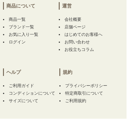
イト レッドレーベル】 をお買い上げ!!ありが
商品について
運営
とうございます！
商品一覧
会社概要
神奈川県にて
【中古 レディース アールエルエ
ブランド一覧
店舗ページ
ックス ラルフローレン RLX RALPH LAUREN
お気に入り一覧
はじめてのお客様へ
ワンピース M ネイビー×花柄 ノースリーブ ハ
ログイン
お問い合わせ
ーフジップ】
をお買い上げ!!ありがとうござい
お役立ちコラム
ます！
神奈川県にて
【中古 レディース アールエルエ
ックス ラルフローレン RLX RALPH LAUREN
ヘルプ
規約
ワンピース M ネイビー×花柄 ノースリーブ ハ
ーフジップ】
をお買い上げ!!ありがとうござい
ご利用ガイド
プライバシーポリシー
ます！
コンディションについて
特定商取引について
サイズについて
ご利用規約
沖縄県にて
【中古 レディース テーラーメイド
Taylor Made スカート M ベージュ 一体型イン
ナーパンツ付き 春夏】
【中古 レディース セ
ントアンドリュース StANDREWS 半袖ポロシ
ャツ M 黒 ブラック ロゴ総柄】 をお買い上げ!!