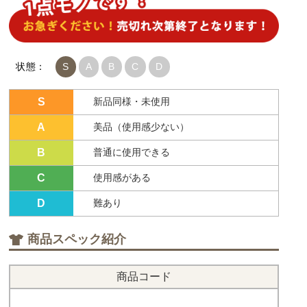
状態：
S
A
B
C
D
S
新品同様・未使用
A
美品（使用感少ない）
B
普通に使用できる
C
使用感がある
D
難あり
商品スペック紹介
商品コード