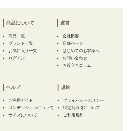
ゴルフ New Balance golf 半袖ポロシャツ 2(L)
ブルー系 シンプル 薄手】
【中古 レディース
キャロウェイ Callaway 半袖ポロシャツ L ホワ
イト レッドレーベル】 をお買い上げ!!ありが
商品について
運営
とうございます！
商品一覧
会社概要
神奈川県にて
【中古 レディース アールエルエ
ブランド一覧
店舗ページ
ックス ラルフローレン RLX RALPH LAUREN
お気に入り一覧
はじめてのお客様へ
ワンピース M ネイビー×花柄 ノースリーブ ハ
ログイン
お問い合わせ
ーフジップ】
をお買い上げ!!ありがとうござい
お役立ちコラム
ます！
神奈川県にて
【中古 レディース アールエルエ
ックス ラルフローレン RLX RALPH LAUREN
ヘルプ
規約
ワンピース M ネイビー×花柄 ノースリーブ ハ
ーフジップ】
をお買い上げ!!ありがとうござい
ご利用ガイド
プライバシーポリシー
ます！
コンディションについて
特定商取引について
サイズについて
ご利用規約
沖縄県にて
【中古 レディース テーラーメイド
Taylor Made スカート M ベージュ 一体型イン
ナーパンツ付き 春夏】
【中古 レディース セ