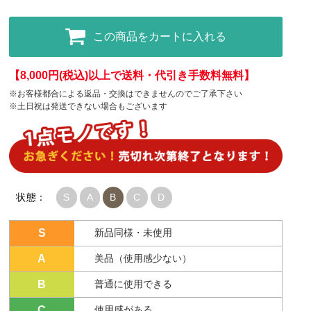
この商品をカートに入れる
【8,000円(税込)以上で送料・代引き手数料無料】
※お客様都合による返品・交換はできませんのでご了承下さい
※土日祝は発送できない場合もございます
状態：
S
A
B
C
D
S
新品同様・未使用
A
美品（使用感少ない）
B
普通に使用できる
C
使用感がある