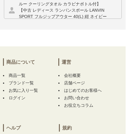
ルー クーリングタオル カラビナボトル付】
【中古 レディース ランバンスポール LANVIN
SPORT フルジップアウター 40(L) 紺 ネイビー
半袖 フード付き ダブルジップ ベスト】 【中
古 レディース ランバンスポール LANVIN SPO
RT パンツ 38(M) 白 ホワイト 裏フリース】 を
お買い上げ!!ありがとうございます！
三重県にて
【未使用品 メンズ アディダスゴル
フ adidas GOLF ジョガーパンツ 85cm ホワイ
商品について
運営
ト 白 ストレッチ 撥水 リップストップ】
【未
使用品 メンズ ムニタルプ MUNITALP 半袖ポ
商品一覧
会社概要
ロシャツ 50(L) グレー系 総柄】 をお買い上
ブランド一覧
店舗ページ
げ!!ありがとうございます！
お気に入り一覧
はじめてのお客様へ
ログイン
お問い合わせ
兵庫県にて
【中古 メンズ ハチヤーズ 8YARDS
お役立ちコラム
半袖ポロシャツ M 紺 ネイビー】
【中古 メン
ズ ハチヤーズ 8YARDS 長袖シャツ L ホワイト
×ブラック ハイネック 刺繍ロゴ ストレッチ】
をお買い上げ!!ありがとうございます！
ヘルプ
規約