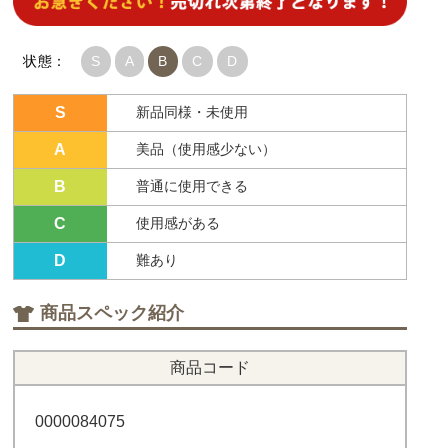
状態：
S
A
B
C
D
S
新品同様・未使用
A
美品（使用感少ない）
B
普通に使用できる
C
使用感がある
D
難あり
商品スペック紹介
商品コード
0000084075