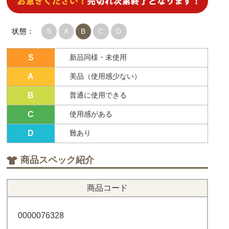
状態：
S
A
B
C
D
S
新品同様・未使用
A
美品（使用感少ない）
B
普通に使用できる
C
使用感がある
D
難あり
商品スペック紹介
商品コード
0000076328