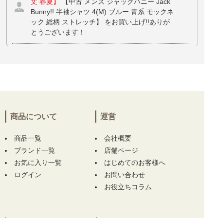
丈 春夏】
【中古 メンズ ジャックバニー Jack
Bunny!! 半袖シャツ 4(M) ブルー 青系 モックネ
ック 総柄 ストレッチ】 をお買い上げ!!ありが
とうございます！
兵庫県にて
【未使用品 メンズ オークリー OA
KLEY パンツ 34インチ 黒 ブラック アンクル
丈 春夏】
【中古 メンズ ジャックバニー Jack
Bunny!! 半袖シャツ 4(M) ブルー 青系 モックネ
ック 総柄 ストレッチ】 をお買い上げ!!ありが
とうございます！
商品について
運営
愛知県にて
【中古 メンズ マークアンドロナ M
商品一覧
ARK&LONA 半袖ポロシャツ 46(M) 水色系 ス
会社概要
カイブルー スカル カモフラ 迷彩柄】
【中古
ブランド一覧
店舗ページ
メンズ マークアンドロナ MARK&LONA 半袖ポ
お気に入り一覧
はじめてのお客様へ
ロシャツ 48(L) 濃ピンク ラメ入り スカル】 を
ログイン
お問い合わせ
お買い上げ!!ありがとうございます！
お役立ちコラム
愛知県にて
【中古 ビバハート VIVA HEART サ
ンバイザー フリー 白 セサミストリート コラ