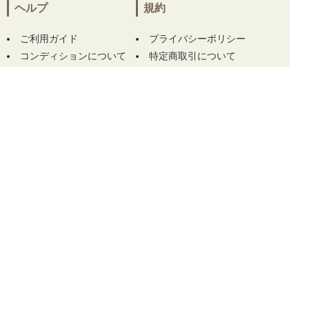
ボ エルモ ロゴ 刺繍】
をお買い上げ!!ありがと
ヘルプ
規約
うございます！
ご利用ガイド
プライバシーポリシー
神奈川県にて
【中古 メンズ プーマ PUMA 半
コンディションについて
特定商取引について
袖ポロシャツ L 紺系 総柄 カート柄】
【中古
サイズについて
ご利用規約
メンズ プーマ PUMA 半袖ポロシャツ L 白 ホワ
イト ボタンダウン 総柄】 【中古 メンズ フィ
この商品をカートに入れる
ドラ FIDRA ハーフパンツ L 緑 グリーン系 シ
ンプル 吸汗速乾】 【中古 プーマ PUMA キャ
ップ フリー 黒 ブラック スナップバック シン
プル】 をお買い上げ!!ありがとうございます！
TOP
株式会社GKファクトリー 古物商許可番号 埼玉県公安委員会許可番号 第4312
70028032号 Copyright (C) 2019 中古ゴルフウェア販売サイト「ココゴルフ」