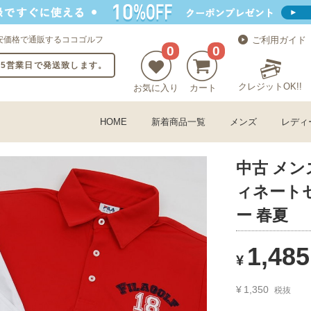
安価格で通販するココゴルフ
ご利用ガイド
0
0
〜5営業日で発送致します。
クレジットOK!!
お気に入り
カート
HOME
新着商品一覧
メンズ
レディ
中古 メンズ
ィネートセ
ー 春夏
1,485
¥
¥
1,350
税抜