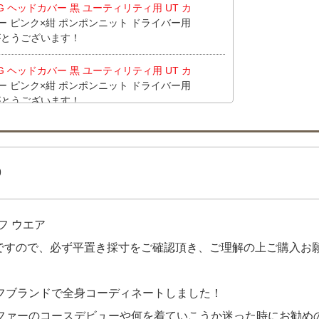
NG ヘッドカバー 黒 ユーティリティ用 UT カ
ー ピンク×紺 ポンポンニット ドライバー用
りがとうございます！
NG ヘッドカバー 黒 ユーティリティ用 UT カ
ー ピンク×紺 ポンポンニット ドライバー用
りがとうございます！
NG ヘッドカバー 黒 ユーティリティ用 UT カ
りがとうございます！
9
alance golf レインキャップ フリー ネイ
ニューバランスゴルフ New Balance golf
ッチ シンプル】 【中古 メンズ ニューバラン
フ ウエア
ツ 5(L) 黄色 イエロー チェック キャップ柄 メッ
す！
品ですので、必ず平置き採寸をご確認頂き、ご理解の上ご購入お
alance golf レインキャップ フリー ネイ
ニューバランスゴルフ New Balance golf
フブランドで全身コーディネートしました！
ッチ シンプル】 をお買い上げ!!ありがとうご
ファーのコースデビューや何を着ていこうか迷った時にお勧め