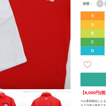
状態：
S
S
A
B
C
D
【8,000円
※お客様都合による
※土日祝は発送でき