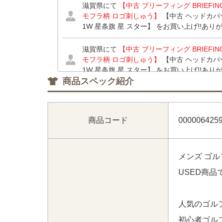
滋賀県にて
【中古 ブリーフィング BRIEFI
モフラ柄 ロゴ刺しゅう】
【中古 ヘッドカバ
1W 星条旗 星 スター】 をお買い上げ!!あ
滋賀県にて
【中古 ブリーフィング BRIEFI
モフラ柄 ロゴ刺しゅう】
【中古 ヘッドカバ
1W 星条旗 星 スター】 をお買い上げ!!あ
商品スペック紹介
滋賀県にて
【中古 ブリーフィング BRIEFI
モフラ柄 ロゴ刺しゅう】
をお買い上げ!!あ
商品コード
000006425
埼玉県にて
【中古 ニューバランスゴルフ New B
ビー×ホワイト 紺 バイカラー】
【中古 メンズ 
パンツ 5(L) ホワイト 刺しゅうロゴ ストレ
メンズ ゴル
スゴルフ New Balance golf 半袖ポロシャ
シュ調】 をお買い上げ!!ありがとうございま
USED商
埼玉県にて
【中古 ニューバランスゴルフ New B
ビー×ホワイト 紺 バイカラー】
【中古 メンズ 
人気のゴル
パンツ 5(L) ホワイト 刺しゅうロゴ ストレ
初心者ゴル
ざいます！