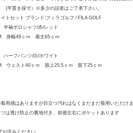
M (平置き採寸）※多少の誤差はご了承下さい。
トセット ブランド:フィラゴルフ / FILA GOLF
 半袖ポロシャツ/赤/レッド
M 身幅49ｃｍ 着丈65ｃｍ
 ハーフパンツ/白/ホワイト
 ウェスト40ｃｍ 股上25.5ｃｍ 股下25ｃｍ
少着用感はありますが目立つ汚れはなくまだまだ着用いただけ
ンツは透け防止の裏地付き、前後左右にポケットあります
ずお読みください