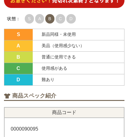
状態：
S
A
B
C
D
S
新品同様・未使用
A
美品（使用感少ない）
B
普通に使用できる
C
使用感がある
D
難あり
商品スペック紹介
商品コード
0000090095