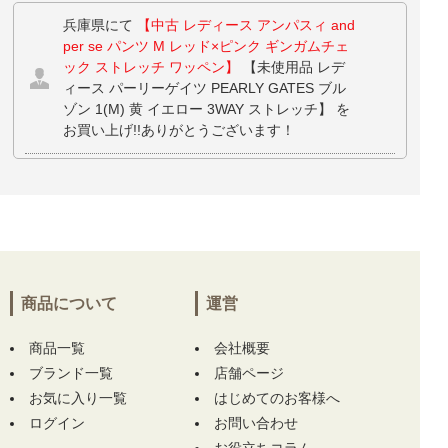
兵庫県にて
【中古 レディース アンパスィ and
per se パンツ M レッド×ピンク ギンガムチェ
ック ストレッチ ワッペン】
【未使用品 レデ
ィース パーリーゲイツ PEARLY GATES ブル
ゾン 1(M) 黄 イエロー 3WAY ストレッチ】 を
お買い上げ!!ありがとうございます！
静岡県にて
【未使用品 メンズ ロサーセン RO
SASEN ハーフパンツ 85cm ホワイト系 ボーダ
ー柄 裏地メッシュ】
【未使用品 メンズ フィ
ドラ FIDRA 長袖シャツ M オレンジ×赤 ニット
モックネック バイカラー】 【未使用品 スリク
ソン SRIXON ネックウォーマー フリー ライト
グレー×ネイビー リバーシブル フリース】 を
商品について
運営
お買い上げ!!ありがとうございます！
商品一覧
会社概要
長野県にて
【未使用品 ビームスゴルフ BEAM
ブランド一覧
店舗ページ
SGOLF カートバッグ グレー ビッグポケット
お気に入り一覧
はじめてのお客様へ
保冷 保温 大容量 ロゴ刺】
をお買い上げ!!あり
ログイン
お問い合わせ
がとうございます！