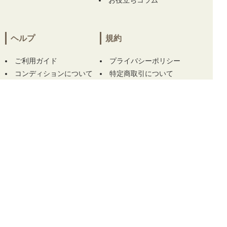
お役立ちコラム
静岡県にて
【中古 レディース テーラーメイド
Taylor Made スカート S ミントグリーン 一体
型インナーパンツ付き】
【未使用品 テーラー
ヘルプ
規約
メイド Taylor Made ゴルフ小物 100×30cm ブ
ルー クーリングタオル カラビナボトル付】
ご利用ガイド
プライバシーポリシー
【中古 レディース ランバンスポール LANVIN
コンディションについて
特定商取引について
SPORT フルジップアウター 40(L) 紺 ネイビー
サイズについて
ご利用規約
半袖 フード付き ダブルジップ ベスト】 【中
古 レディース ランバンスポール LANVIN SPO
この商品をカートに入れる
RT パンツ 38(M) 白 ホワイト 裏フリース】 を
お買い上げ!!ありがとうございます！
TOP