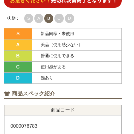
状態：
S
A
B
C
D
S
新品同様・未使用
A
美品（使用感少ない）
B
普通に使用できる
C
使用感がある
D
難あり
商品スペック紹介
商品コード
0000076783