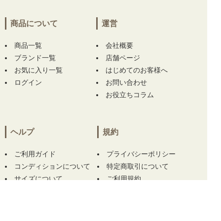
三重県にて
【未使用品 メンズ アディダスゴル
フ adidas GOLF ジョガーパンツ 85cm ホワイ
商品について
運営
ト 白 ストレッチ 撥水 リップストップ】
【未
使用品 メンズ ムニタルプ MUNITALP 半袖ポ
商品一覧
会社概要
ロシャツ 50(L) グレー系 総柄】 をお買い上
ブランド一覧
店舗ページ
げ!!ありがとうございます！
お気に入り一覧
はじめてのお客様へ
ログイン
お問い合わせ
兵庫県にて
【中古 メンズ ハチヤーズ 8YARDS
お役立ちコラム
半袖ポロシャツ M 紺 ネイビー】
【中古 メン
ズ ハチヤーズ 8YARDS 長袖シャツ L ホワイト
×ブラック ハイネック 刺繍ロゴ ストレッチ】
をお買い上げ!!ありがとうございます！
ヘルプ
規約
埼玉県にて
【中古 ガーミン GARMIN レーザ
ご利用ガイド
プライバシーポリシー
ー測定器 ブラック×ホワイト APPROACH Z30
コンディションについて
特定商取引について
距離計 スコープ】
をお買い上げ!!ありがとう
サイズについて
ご利用規約
ございます！
埼玉県にて
【中古 ガーミン GARMIN レーザ
この商品をカートに入れる
ー測定器 ブラック×ホワイト APPROACH Z30