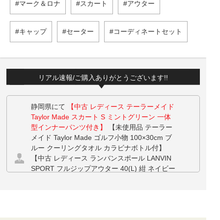
マーク＆ロナ
スカート
アウター
キャップ
セーター
コーディネートセット
リアル速報/ご購入ありがとうございます!!
静岡県にて
【中古 レディース テーラーメイド
Taylor Made スカート S ミントグリーン 一体
型インナーパンツ付き】
【未使用品 テーラー
メイド Taylor Made ゴルフ小物 100×30cm ブ
ルー クーリングタオル カラビナボトル付】
【中古 レディース ランバンスポール LANVIN
SPORT フルジップアウター 40(L) 紺 ネイビー
半袖 フード付き ダブルジップ ベスト】 【中
古 レディース ランバンスポール LANVIN SPO
RT パンツ 38(M) 白 ホワイト 裏フリース】 を
お買い上げ!!ありがとうございます！