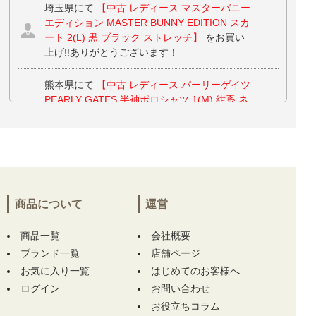
埼玉県にて
【中古 レディース マスターバニー
エディション MASTER BUNNY EDITION スカ
ート 2(L) 黒 ブラック ストレッチ】
をお買い
上げ!!ありがとうございます！
熊本県にて
【中古 レディース パーリーゲイツ
PEARLY GATES 半袖ポロシャツ 1(M) 紺系 ネ
イビー チェック】
【中古 レディース パーリ
ーゲイツ PEARLY GATES スカート 1(M) ネイ
ビー シンプル Dカン】 をお買い上げ!!ありが
とうございます！
福岡県にて
【未使用品 ダンスウィズドラゴン
商品について
運営
DANCE WITH DRAGON ヘッドカバー ブルー
系 ドライバー用 ドラゴンフェイス スパンコー
商品一覧
ル チェック キラキラ】
をお買い上げ!!ありが
会社概要
とうございます！
ブランド一覧
店舗ページ
お気に入り一覧
はじめてのお客様へ
福岡県にて
【未使用品 ダンスウィズドラゴン
ログイン
お問い合わせ
DANCE WITH DRAGON ヘッドカバー ブルー
お役立ちコラム
系 ドライバー用 ドラゴンフェイス スパンコー