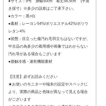
●サイズ：9号 身幅50cm 着丈58.5cm (平置
き採寸）※多少の誤差はご了承下さい。
●カラー：黒×白
●素材：レーヨン54%/ポリエステル42%/ポリウ
レタン4%
●状態：目立った傷汚れ毛羽立ちはないですが、
中古品の為多少の着用感や画像ではわからない
汚れ等がある場合もございます
●接触冷感・速乾機能素材
【注意】必ずお読みください
★お使いのモニターや端末の設定やスペックに
より、実際の商品と色味が異なって見える場合
がございます