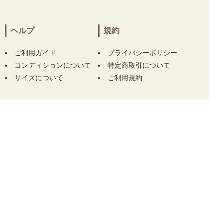
ル チェック キラキラ】
をお買い上げ!!ありが
とうございます！
ヘルプ
規約
愛知県にて
【中古 メンズ ブリヂストンゴルフ
BRIDGESTONE GOLF パンツ 88cm 青 薄手
ご利用ガイド
プライバシーポリシー
春夏 TOUR B】
をお買い上げ!!ありがとうござ
コンディションについて
特定商取引について
います！
サイズについて
ご利用規約
愛知県にて
【中古 メンズ ブリヂストンゴルフ
BRIDGESTONE GOLF パンツ 88cm 青 薄手
春夏 TOUR B】
をお買い上げ!!ありがとうござ
います！
この商品をカートに入れる
島根県にて
【未使用品 メンズ オークリー OA
KLEY パンツ 34インチ 黒 ブラック アンクル
丈 春夏】
【中古 メンズ ジャックバニー Jack
Bunny!! 半袖シャツ 4(M) ブルー 青系 モックネ
ック 総柄 ストレッチ】 をお買い上げ!!ありが
とうございます！
TOP