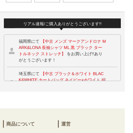
リアル速報/ご購入ありがとうございます!!
福岡県にて
【中古 メンズ マークアンドロナ M
ARK&LONA 長袖シャツ ML 黒 ブラック ター
トルネック ストレッチ】
をお買い上げ!!あり
がとうございます！
埼玉県にて
【中古 ブラック＆ホワイト BLAC
K&WHITE カートバッグ ネイビー×ホワイト 紺
×白 ストライプ柄】
をお買い上げ!!ありがとう
ございます！
兵庫県にて
【中古 レディース アンパスィ and
per se パンツ M レッド×ピンク ギンガムチェ
ック ストレッチ ワッペン】
【未使用品 レデ
商品について
運営
ィース パーリーゲイツ PEARLY GATES ブル
ゾン 1(M) 黄 イエロー 3WAY ストレッチ】 を