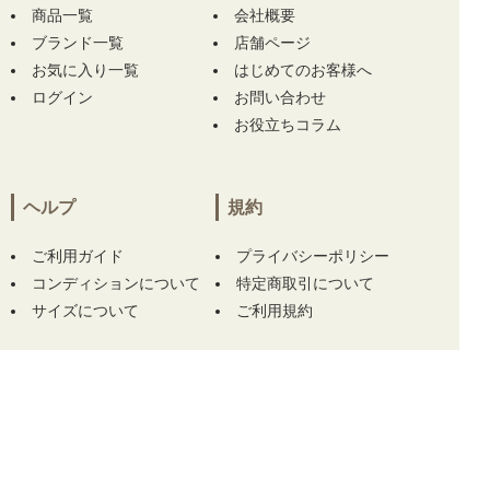
商品一覧
お買い上げ!!ありがとうございます！
会社概要
ブランド一覧
店舗ページ
静岡県にて
【未使用品 メンズ ロサーセン RO
お気に入り一覧
はじめてのお客様へ
SASEN ハーフパンツ 85cm ホワイト系 ボーダ
ログイン
お問い合わせ
ー柄 裏地メッシュ】
【未使用品 メンズ フィ
お役立ちコラム
ドラ FIDRA 長袖シャツ M オレンジ×赤 ニット
モックネック バイカラー】 【未使用品 スリク
ソン SRIXON ネックウォーマー フリー ライト
グレー×ネイビー リバーシブル フリース】 を
ヘルプ
規約
お買い上げ!!ありがとうございます！
ご利用ガイド
プライバシーポリシー
長野県にて
【未使用品 ビームスゴルフ BEAM
コンディションについて
特定商取引について
SGOLF カートバッグ グレー ビッグポケット
サイズについて
ご利用規約
保冷 保温 大容量 ロゴ刺】
をお買い上げ!!あり
がとうございます！
静岡県にて
【中古 レディース テーラーメイド
この商品をカートに入れる
Taylor Made スカート S ミントグリーン 一体
型インナーパンツ付き】
【未使用品 テーラー
メイド Taylor Made ゴルフ小物 100×30cm ブ
ルー クーリングタオル カラビナボトル付】