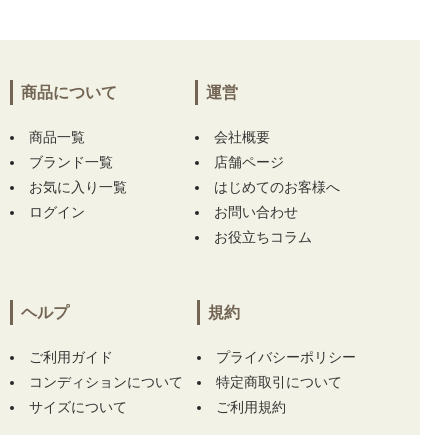
ナーパンツ付き 春夏】
【中古 レディース セ
ントアンドリュース StANDREWS 半袖ポロシ
ャツ M 黒 ブラック ロゴ総柄】 をお買い上げ!!
ありがとうございます！
商品について
運営
神奈川県にて
【中古 メンズ カンゴール KANG
商品一覧
OL 半袖シャツ L 白 ホワイト モックネック ス
会社概要
トレッチ】
をお買い上げ!!ありがとうございま
ブランド一覧
店舗ページ
す！
お気に入り一覧
はじめてのお客様へ
ログイン
お問い合わせ
東京都にて
【未使用品 メンズ エスワイサーテ
お役立ちコラム
ィトゥバイスィートイヤーズ SY32 by SWEET
YEARS パンツ M 黒 ブラック 総柄】
をお買い
上げ!!ありがとうございます！
ヘルプ
規約
東京都にて
【未使用品 メンズ エスワイサーテ
ィトゥバイスィートイヤーズ SY32 by SWEET
ご利用ガイド
プライバシーポリシー
YEARS パンツ M 黒 ブラック 総柄】
をお買い
コンディションについて
特定商取引について
上げ!!ありがとうございます！
サイズについて
ご利用規約
東京都にて
【未使用品 メンズ ダンスウィズド