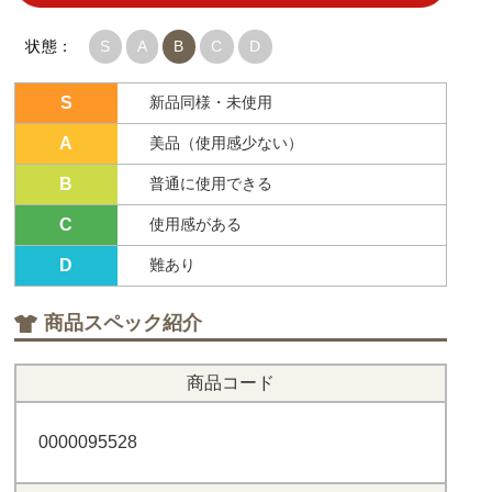
状態：
S
A
B
C
D
S
新品同様・未使用
A
美品（使用感少ない）
B
普通に使用できる
C
使用感がある
D
難あり
商品スペック紹介
商品コード
0000095528