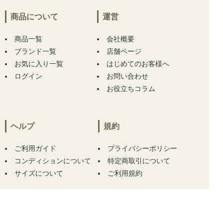
福岡県にて
【未使用品 ダンスウィズドラゴン
商品について
運営
DANCE WITH DRAGON ヘッドカバー ブルー
系 ドライバー用 ドラゴンフェイス スパンコー
商品一覧
ル チェック キラキラ】
をお買い上げ!!ありが
会社概要
とうございます！
ブランド一覧
店舗ページ
お気に入り一覧
はじめてのお客様へ
福岡県にて
【未使用品 ダンスウィズドラゴン
ログイン
お問い合わせ
DANCE WITH DRAGON ヘッドカバー ブルー
お役立ちコラム
系 ドライバー用 ドラゴンフェイス スパンコー
ル チェック キラキラ】
をお買い上げ!!ありが
とうございます！
ヘルプ
規約
愛知県にて
【中古 メンズ ブリヂストンゴルフ
BRIDGESTONE GOLF パンツ 88cm 青 薄手
ご利用ガイド
プライバシーポリシー
春夏 TOUR B】
をお買い上げ!!ありがとうござ
コンディションについて
特定商取引について
います！
サイズについて
ご利用規約
愛知県にて
【中古 メンズ ブリヂストンゴルフ
BRIDGESTONE GOLF パンツ 88cm 青 薄手
春夏 TOUR B】
をお買い上げ!!ありがとうござ
この商品をカートに入れる
います！