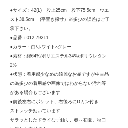
●サイズ：42(L) 股上25cm 股下75.5cm ウエ
スト38.5cm (平置き採寸）※多少の誤差はご了
承下さい。
●品番：012-79211
●カラー：白/ホワイト×グレー
●素材：綿64%/ポリエステル34%/ポリウレタン
2%
●状態：着用感少なめの綺麗なお品ですが中古品
の為多少の着用感や画像ではわからない汚れ等
がある場合もございます
●前後左右にポケット、右後ろにDカン付き
ストレッチ効いています
サラッとしたドライな手触り、春～初夏、秋口