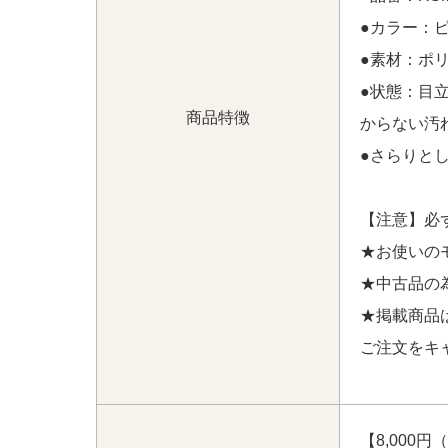
●カラー：
●素材：ポリ
●状態：目
商品特徴
からない汚
●さらりと
【注意】必
★お使いの
★中古品の
★掲載商品
ご注文をキ
【8,000