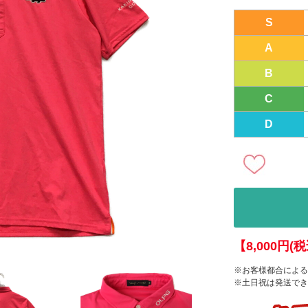
S
A
B
C
D
【8,000円
※お客様都合による
※土日祝は発送でき