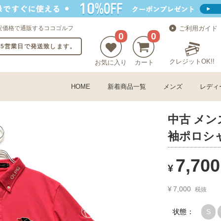
安価格で通販するココゴルフ
ご利用ガイド
0
0
〜5営業日で発送致します。
クレジットOK!!
お気に入り
カート
HOME
新着商品一覧
メンズ
レディ
中古 メンズ
袖ポロシャ
7,700
¥
¥
7,000
税抜
状態：
S