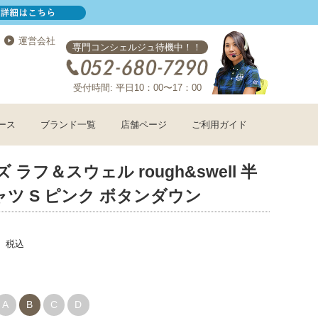
運営会社
専門コンシェルジュ待機中！！
受付時間: 平日10：00〜17：00
ース
ブランド一覧
店舗ページ
ご利用ガイド
 ラフ＆スウェル rough&swell 半
ツ S ピンク ボタンダウン
税込
A
B
C
D