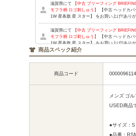
滋賀県にて
【中古 ブリーフィング BRIEFI
モフラ柄 ロゴ刺しゅう】
【中古 ヘッドカバ
1W 星条旗 星 スター】 をお買い上げ!!あ
滋賀県にて
【中古 ブリーフィング BRIEFI
モフラ柄 ロゴ刺しゅう】
【中古 ヘッドカバ
1W 星条旗 星 スター】 をお買い上げ!!あ
商品スペック紹介
滋賀県にて
【中古 ブリーフィング BRIEFI
モフラ柄 ロゴ刺しゅう】
をお買い上げ!!あ
商品コード
000009611
埼玉県にて
【中古 ニューバランスゴルフ New B
ビー×ホワイト 紺 バイカラー】
【中古 メンズ 
パンツ 5(L) ホワイト 刺しゅうロゴ ストレ
メンズ ゴル
スゴルフ New Balance golf 半袖ポロシャ
シュ調】 をお買い上げ!!ありがとうございま
USED商
埼玉県にて
【中古 ニューバランスゴルフ New B
ビー×ホワイト 紺 バイカラー】
【中古 メンズ 
●サイズ：S
パンツ 5(L) ホワイト 刺しゅうロゴ ストレ
●品番：RSM
ざいます！