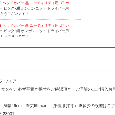
NG ヘッドカバー 黒 ユーティリティ用 UT カ
ー ピンク×紺 ポンポンニット ドライバー用
りがとうございます！
NG ヘッドカバー 黒 ユーティリティ用 UT カ
ー ピンク×紺 ポンポンニット ドライバー用
りがとうございます！
NG ヘッドカバー 黒 ユーティリティ用 UT カ
りがとうございます！
4
alance golf レインキャップ フリー ネイ
ニューバランスゴルフ New Balance golf
ッチ シンプル】 【中古 メンズ ニューバラン
フ ウエア
ツ 5(L) 黄色 イエロー チェック キャップ柄 メッ
す！
品ですので、必ず平置き採寸をご確認頂き、ご理解の上ご購入お
alance golf レインキャップ フリー ネイ
ニューバランスゴルフ New Balance golf
 身幅49cm 着丈69.5cm (平置き採寸）※多少の誤差はご
ッチ シンプル】 をお買い上げ!!ありがとうご
-23001