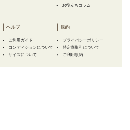
お役立ちコラム
ンナーパンツ一体型 ウエストゴム】 【中古 ア
ンパスィ and per se カートバッグ ピンク ラウ
ンドバック ロゴ刺しゅう 定番】 をお買い上
げ!!ありがとうございます！
ヘルプ
規約
三重県にて
【中古 メンズ アルチビオ archivio
ご利用ガイド
プライバシーポリシー
半袖シャツ 48(L) ホワイト ハーフジップ】
コンディションについて
特定商取引について
【中古 メンズ アルチビオ archivio 半袖シャツ
サイズについて
ご利用規約
48(L) 紺 ネイビー ハーフジップ UV 速乾】 を
お買い上げ!!ありがとうございます！
この商品をカートに入れる
TOP