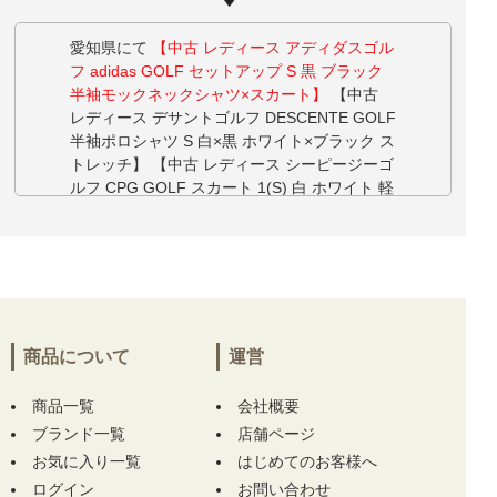
愛知県にて
【中古 レディース アディダスゴル
フ adidas GOLF セットアップ S 黒 ブラック
半袖モックネックシャツ×スカート】
【中古
レディース デサントゴルフ DESCENTE GOLF
半袖ポロシャツ S 白×黒 ホワイト×ブラック ス
トレッチ】 【中古 レディース シーピージーゴ
ルフ CPG GOLF スカート 1(S) 白 ホワイト 軽
量 ストレッチ】 【中古 レディース デサント
ゴルフ DESCENTE GOLF 半袖ポロシャツ S
青×白 ブルー×ホワイト】 【中古 レディース
アディダスゴルフ adidas GOLF セットアップ
S ブルー 青 訳あり上下サイズ違い】 【中古
レディース デサントゴルフ DESCENTE GOLF
スカート SS 紺×青系 一体型インナーパンツ 小
商品について
運営
さい】 をお買い上げ!!ありがとうございます！
商品一覧
会社概要
埼玉県にて
【中古 レディース パーリーゲイツ
ブランド一覧
店舗ページ
PEARLY GATES 半袖シャツ 0(S) 紺 ネイビー
お気に入り一覧
はじめてのお客様へ
ハイネック】
【中古 レディース ジャックバニ
ログイン
お問い合わせ
ー Jack Bunny!! スカート 0(S) ホワイト 白 イ