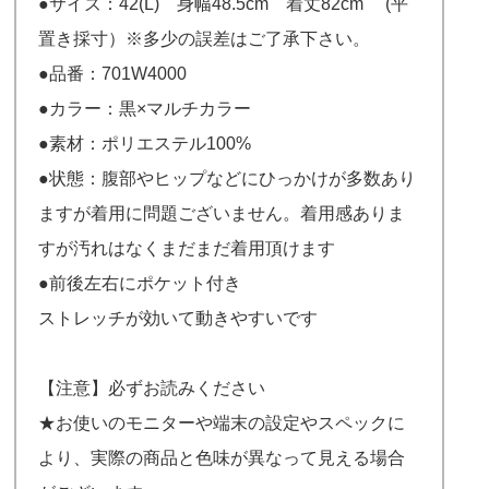
●サイズ：42(L) 身幅48.5cm 着丈82cm (平
置き採寸）※多少の誤差はご了承下さい。
●品番：701W4000
●カラー：黒×マルチカラー
●素材：ポリエステル100%
●状態：腹部やヒップなどにひっかけが多数あり
ますが着用に問題ございません。着用感ありま
すが汚れはなくまだまだ着用頂けます
●前後左右にポケット付き
ストレッチが効いて動きやすいです
【注意】必ずお読みください
★お使いのモニターや端末の設定やスペックに
より、実際の商品と色味が異なって見える場合