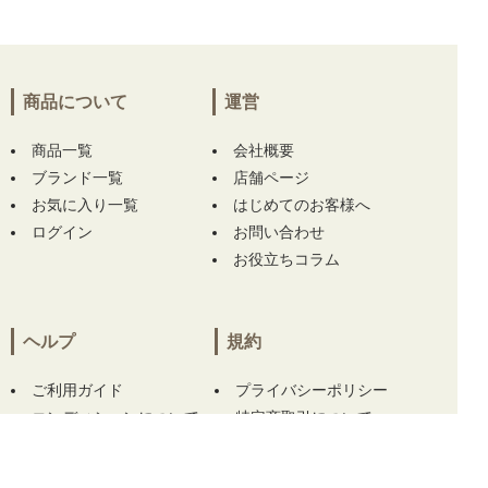
大阪府にて
【未使用品 メンズ 23区ゴルフ 23
区GOLF 半袖ポロシャツ M 白系 総柄 軽量】
をお買い上げ!!ありがとうございます！
商品について
運営
大阪府にて
【中古 レディース パーリーゲイツ
PEARLY GATES 半袖ポロシャツ 2(L) ベージ
商品一覧
会社概要
ュ シンプル】
【中古 レディース キャロウェ
ブランド一覧
イ Callaway スカート LL 白 ホワイト シンプル
店舗ページ
プリーツ】 【中古 レディース マンシングウェ
お気に入り一覧
はじめてのお客様へ
ア Munsing wear スカート 13号 白 サイドロゴ
ログイン
お問い合わせ
ライン 一体型インナーパンツ付】 をお買い上
お役立ちコラム
げ!!ありがとうございます！
兵庫県にて
【未使用品 ニューバランスゴルフ
ヘルプ
規約
New Balance golf ゴルフシューズ 23.5 ホワイ
ト Fresh Foam X 2500 v5 BOA スパイクレス
[UG2500BA]】
をお買い上げ!!ありがとうござ
ご利用ガイド
プライバシーポリシー
います！
コンディションについて
特定商取引について
サイズについて
ご利用規約
大阪府にて
【未使用品 レディース アルチビオ
この商品をカートに入れる
archivio 半袖ポロシャツ 40(L) グリーン スタ