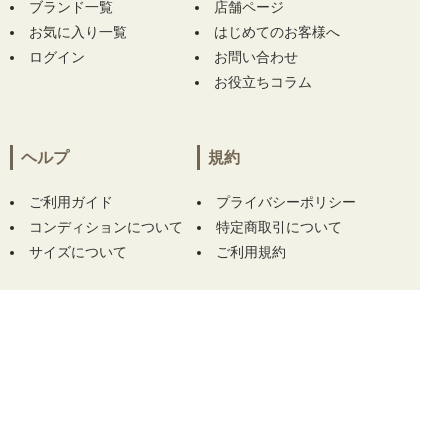
ブランド一覧
店舗ページ
京都府にて
【中古 メンズ ピン PING ハーフパ
お気に入り一覧
はじめてのお客様へ
ンツ L 青系 ブルー シアサッカー ストライプ】
ログイン
お問い合わせ
【中古 メンズ ピン PING パンツ L 黒 ブラック
お役立ちコラム
シンプル ストレッチ】 【中古 メンズ ピン PI
NG 半袖ポロシャツ L 白×グレー ホワイト 総
柄】 をお買い上げ!!ありがとうございます！
ヘルプ
規約
京都府にて
【中古 メンズ ピン PING ハーフパ
ンツ L 青系 ブルー シアサッカー ストライプ】
ご利用ガイド
プライバシーポリシー
をお買い上げ!!ありがとうございます！
コンディションについて
特定商取引について
サイズについて
ご利用規約
愛知県にて
【中古 レディース アディダスゴル
フ adidas GOLF セットアップ S 黒 ブラック
半袖モックネックシャツ×スカート】
【中古
レディース デサントゴルフ DESCENTE GOLF
この商品をカートに入れる
半袖ポロシャツ S 白×黒 ホワイト×ブラック ス
トレッチ】 【中古 レディース シーピージーゴ
ルフ CPG GOLF スカート 1(S) 白 ホワイト 軽
量 ストレッチ】 【中古 レディース デサント
ゴルフ DESCENTE GOLF 半袖ポロシャツ S