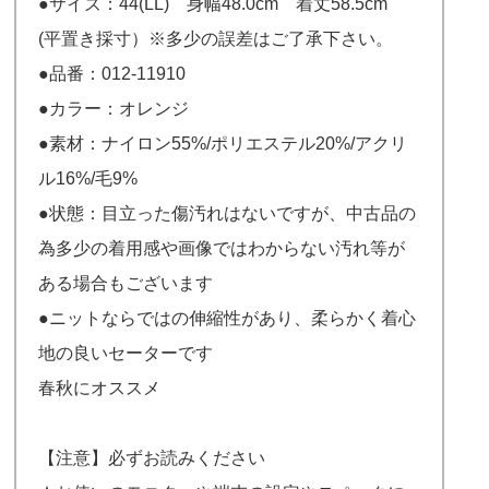
●サイズ：44(LL) 身幅48.0cm 着丈58.5cm
(平置き採寸）※多少の誤差はご了承下さい。
●品番：012-11910
●カラー：オレンジ
●素材：ナイロン55%/ポリエステル20%/アクリ
ル16%/毛9%
●状態：目立った傷汚れはないですが、中古品の
為多少の着用感や画像ではわからない汚れ等が
ある場合もございます
●ニットならではの伸縮性があり、柔らかく着心
地の良いセーターです
春秋にオススメ
【注意】必ずお読みください