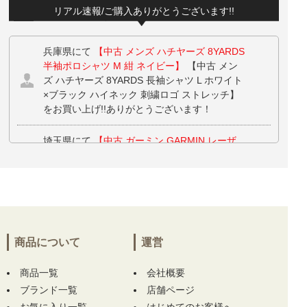
リアル速報/ご購入ありがとうございます!!
兵庫県にて
【中古 メンズ ハチヤーズ 8YARDS
半袖ポロシャツ M 紺 ネイビー】
【中古 メン
ズ ハチヤーズ 8YARDS 長袖シャツ L ホワイト
×ブラック ハイネック 刺繍ロゴ ストレッチ】
をお買い上げ!!ありがとうございます！
埼玉県にて
【中古 ガーミン GARMIN レーザ
ー測定器 ブラック×ホワイト APPROACH Z30
距離計 スコープ】
をお買い上げ!!ありがとう
ございます！
埼玉県にて
【中古 ガーミン GARMIN レーザ
ー測定器 ブラック×ホワイト APPROACH Z30
商品について
運営
距離計 スコープ】
をお買い上げ!!ありがとう
ございます！
商品一覧
会社概要
ブランド一覧
兵庫県にて
【中古 メンズ ハチヤーズ 8YARDS
店舗ページ
半袖ポロシャツ M 紺 ネイビー】
【中古 メン