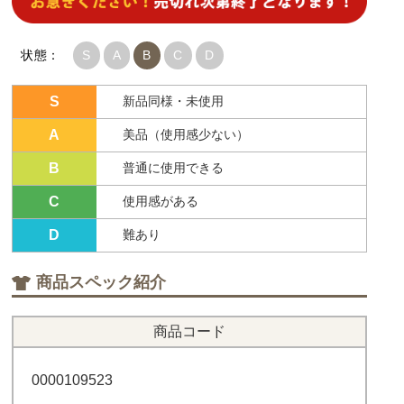
状態：
S
A
B
C
D
S
新品同様・未使用
A
美品（使用感少ない）
B
普通に使用できる
C
使用感がある
D
難あり
商品スペック紹介
商品コード
0000109523