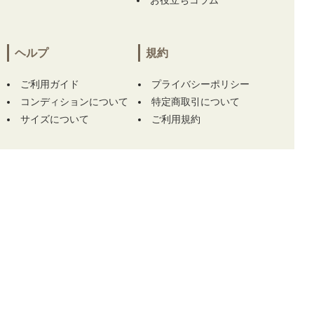
お役立ちコラム
距離計 スコープ】
をお買い上げ!!ありがとう
ございます！
ヘルプ
規約
兵庫県にて
【中古 メンズ ハチヤーズ 8YARDS
半袖ポロシャツ M 紺 ネイビー】
【中古 メン
ズ ハチヤーズ 8YARDS 長袖シャツ L ホワイト
ご利用ガイド
プライバシーポリシー
×ブラック ハイネック 刺繍ロゴ ストレッチ】
コンディションについて
特定商取引について
をお買い上げ!!ありがとうございます！
サイズについて
ご利用規約
兵庫県にて
【中古 メンズ ハチヤーズ 8YARDS
半袖ポロシャツ M 紺 ネイビー】
【中古 メン
ズ ハチヤーズ 8YARDS 長袖シャツ L ホワイト
×ブラック ハイネック 刺繍ロゴ ストレッチ】
この商品をカートに入れる
をお買い上げ!!ありがとうございます！
TOP