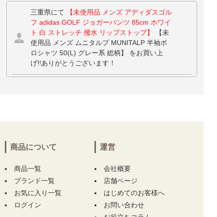
三重県にて
【未使用品 メンズ アディダスゴル
フ adidas GOLF ジョガーパンツ 85cm ホワイ
ト 白 ストレッチ 撥水 リップストップ】
【未
使用品 メンズ ムニタルプ MUNITALP 半袖ポ
ロシャツ 50(L) グレー系 総柄】 をお買い上
げ!!ありがとうございます！
兵庫県にて
【中古 メンズ ハチヤーズ 8YARDS
半袖ポロシャツ M 紺 ネイビー】
【中古 メン
ズ ハチヤーズ 8YARDS 長袖シャツ L ホワイト
×ブラック ハイネック 刺繍ロゴ ストレッチ】
をお買い上げ!!ありがとうございます！
商品について
運営
埼玉県にて
【中古 ガーミン GARMIN レーザ
ー測定器 ブラック×ホワイト APPROACH Z30
商品一覧
距離計 スコープ】
をお買い上げ!!ありがとう
会社概要
ございます！
ブランド一覧
店舗ページ
お気に入り一覧
はじめてのお客様へ
埼玉県にて
【中古 ガーミン GARMIN レーザ
ログイン
お問い合わせ
ー測定器 ブラック×ホワイト APPROACH Z30