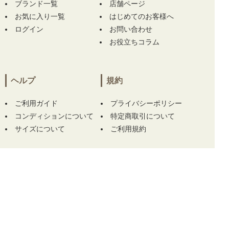
ブランド一覧
店舗ページ
お気に入り一覧
宮城県にて
【中古 レディース アンパスィ and
はじめてのお客様へ
per se ショートパンツ L 紺 ネイビー 貝殻柄】
ログイン
お問い合わせ
をお買い上げ!!ありがとうございます！
お役立ちコラム
宮城県にて
【中古 レディース アンパスィ and
per se ショートパンツ L 紺 ネイビー 貝殻柄】
ヘルプ
規約
をお買い上げ!!ありがとうございます！
ご利用ガイド
プライバシーポリシー
宮城県にて
【中古 レディース アンパスィ and
コンディションについて
特定商取引について
per se ショートパンツ L 紺 ネイビー 貝殻柄】
をお買い上げ!!ありがとうございます！
サイズについて
ご利用規約
神奈川県にて
【中古 レディース パーリーゲイ
ツ PEARLY GATES ワンピース 1(M) 青×緑 ノ
ースリーブハイネック ヤシの木柄】
【中古 パ
この商品をカートに入れる
ーリーゲイツ PEARLY GATES サンバイザー
フリー ピンク 2023モデル】 【未使用品 レデ
ィース パーリーゲイツ PEARLY GATES ソッ
クス フリー ホワイト 白 アンクル丈 トマト
柄】 をお買い上げ!!ありがとうございます！