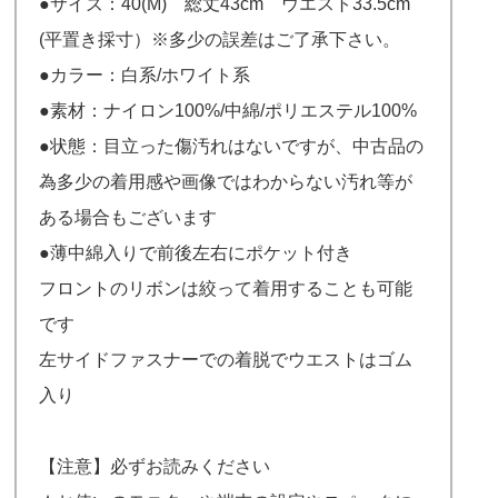
●サイズ：40(M) 総丈43cm ウエスト33.5cm
(平置き採寸）※多少の誤差はご了承下さい。
●カラー：白系/ホワイト系
●素材：ナイロン100%/中綿/ポリエステル100%
●状態：目立った傷汚れはないですが、中古品の
為多少の着用感や画像ではわからない汚れ等が
ある場合もございます
●薄中綿入りで前後左右にポケット付き
フロントのリボンは絞って着用することも可能
です
左サイドファスナーでの着脱でウエストはゴム
入り
【注意】必ずお読みください