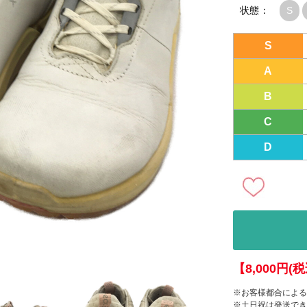
状態：
S
S
A
B
C
D
【8,000円
※お客様都合による
※土日祝は発送でき