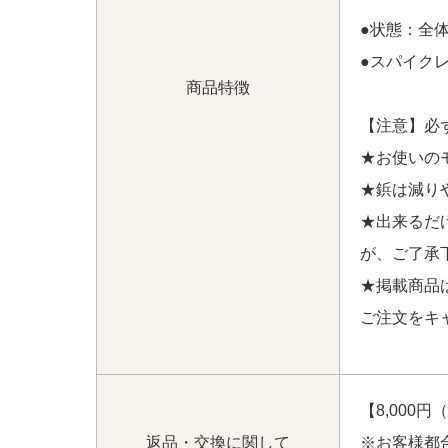
●状態：全
●スパイク
商品特徴
【注意】必
★お使いの
★鋲は減り
★出来るだ
が、ご了承
★掲載商品
ご注文をキ
【8,000
返品・交換に関して
※お客様都