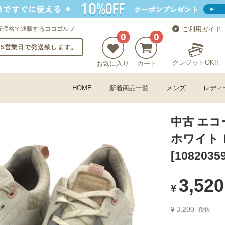
安価格で通販するココゴルフ
ご利用ガイド
0
0
〜5営業日で発送致します。
クレジットOK!!
お気に入り
カート
HOME
新着商品一覧
メンズ
レディ
中古 エコー
ホワイト 
[1082035
3,520
¥
¥
3,200
税抜