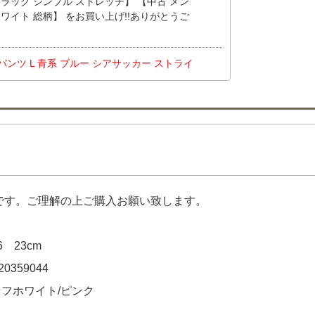
黒 ブラック シンプル ストレッチ】 【中古 メン
 ホワイト 総柄】 をお買い上げ!!ありがとうご
フパンツ L 青系 ブルー シアサッカー ストライ
adidas GOLF セットアップ S 黒 ブラッ
古 レディース デサントゴルフ DESCENTE
ブラック ストレッチ】 【中古 レディース シー
) 白 ホワイト 軽量 ストレッチ】 【中古 レディ
半袖ポロシャツ S 青×白 ブルー×ホワイト】
 GOLF セットアップ S ブルー 青 訳あり上下
DESCENTE GOLF スカート SS 紺×青
品です。ご理解の上ご購入お願い致します。
上げ!!ありがとうございます！
6 23cm
0359044
オフホワイト/ピンク