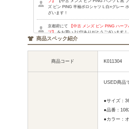
プ】
【中古 メンズ ピン PING パンツ L 
ズ ピン PING 半袖ポロシャツ L 白×グレー
ざいます！
京都府にて
【中古 メンズ ピン PING ハー
プ】
をお買い上げ!!ありがとうございます！
商品スペック紹介
愛知県にて
【中古 レディース アディダスゴルフ 
ク 半袖モックネックシャツ×スカート】
【中
GOLF 半袖ポロシャツ S 白×黒 ホワイト×
商品コード
K011304
ピージーゴルフ CPG GOLF スカート 1(S
ース デサントゴルフ DESCENTE GOLF 
【中古 レディース アディダスゴルフ adidas
サイズ違い】 【中古 レディース デサントゴルフ 
USED商
系 一体型インナーパンツ 小さい】 をお買い
●サイズ：3
●品番：1082
●カラー：