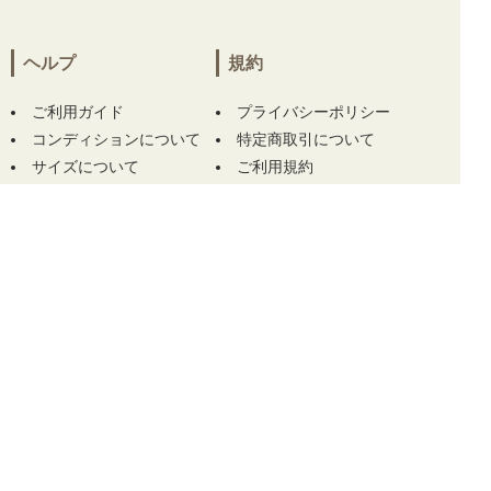
栃木県にて
【中古 レディース ニューバランス
ゴルフ New Balance golf 半袖ポロシャツ 2(L)
ヘルプ
規約
ブルー系 シンプル 薄手】
【中古 レディース
キャロウェイ Callaway 半袖ポロシャツ L ホワ
イト レッドレーベル】 をお買い上げ!!ありが
ご利用ガイド
プライバシーポリシー
とうございます！
コンディションについて
特定商取引について
サイズについて
ご利用規約
神奈川県にて
【中古 レディース アールエルエ
ックス ラルフローレン RLX RALPH LAUREN
ワンピース M ネイビー×花柄 ノースリーブ ハ
この商品をカートに入れる
ーフジップ】
をお買い上げ!!ありがとうござい
ます！
神奈川県にて
【中古 レディース アールエルエ
ックス ラルフローレン RLX RALPH LAUREN
ワンピース M ネイビー×花柄 ノースリーブ ハ
ーフジップ】
をお買い上げ!!ありがとうござい
ます！
TOP
株式会社GKファクトリー 古物商許可番号 埼玉県公安委員会許可番号 第4312