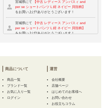
宮城県にて
【中古 レディース アンパスィ and
per se ショートパンツ L 紺 ネイビー 貝殻柄】
をお買い上げ!!ありがとうございます！
宮城県にて
【中古 レディース アンパスィ and
per se ショートパンツ L 紺 ネイビー 貝殻柄】
をお買い上げ!!ありがとうございます！
宮城県にて
【中古 レディース アンパスィ and
per se ショートパンツ L 紺 ネイビー 貝殻柄】
をお買い上げ!!ありがとうございます！
神奈川県にて
【中古 レディース パーリーゲイ
商品について
運営
ツ PEARLY GATES ワンピース 1(M) 青×緑 ノ
ースリーブハイネック ヤシの木柄】
【中古 パ
商品一覧
会社概要
ーリーゲイツ PEARLY GATES サンバイザー
ブランド一覧
フリー ピンク 2023モデル】 【未使用品 レデ
店舗ページ
ィース パーリーゲイツ PEARLY GATES ソッ
お気に入り一覧
はじめてのお客様へ
クス フリー ホワイト 白 アンクル丈 トマト
ログイン
お問い合わせ
柄】 をお買い上げ!!ありがとうございます！
お役立ちコラム