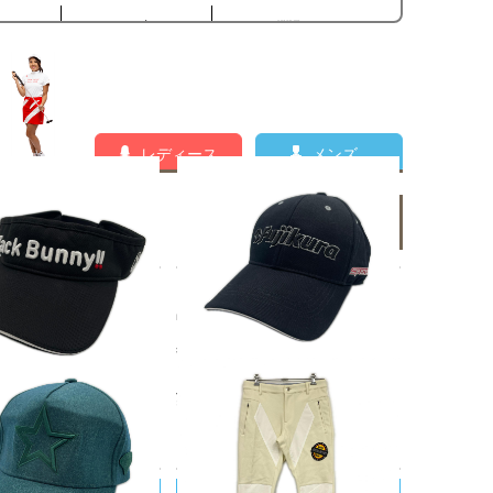
レディース
メンズ
メンズの新着商品一覧
UNNY!!/ジャックバニー
中古 キャップ フリー 56-59cm
ックバニー Jack Bunn
黒 ブラック FUJIKURA 立体ロ
ンバイザー フリー ブラッ
ゴ刺しゅう シンプル
刺しゅう カジュアル
¥1,980
0
税込
税込
RI KOTAKE DESIGN/ヨ
DANCE WITH DRAGON/ダンスウ