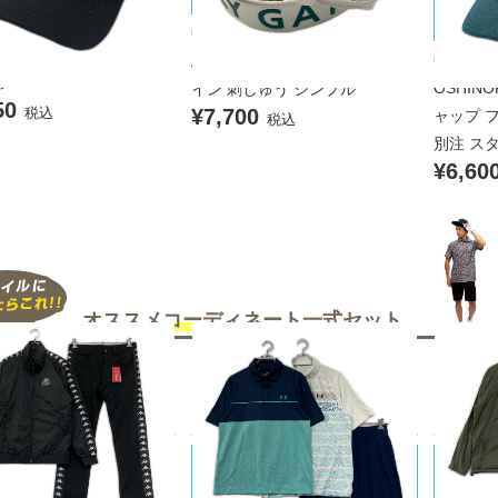
PEARLY GATES/パーリーゲイツ
キャップ フリー 黒 ブラッ
シノリコ
中古 パーリーゲイツ PEARLY G
S.PRO 立体シルバーロゴ
中古 ヨ
ATES ベルト ホワイト ロゴデザ
ラー
OSHINO
イン 刺しゅう シンプル
50
税込
¥7,700
ャップ フ
税込
別注 ス
¥6,60
オススメコーディネート
一式セット
UNDER ARMOUR/アンダーアーマ
UNITE
a/カッパ
ー
ローズ
品 メンズ カッパゴルフ K