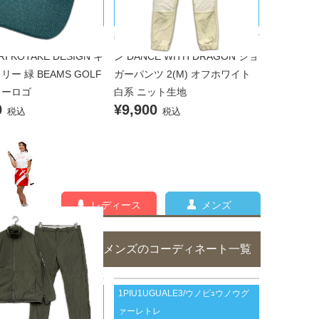
タケデザイン
ィズドラゴン
シノリコタケデザイン Y
中古 メンズ ダンスウィズドラゴ
RI KOTAKE DESIGN キ
ン DANCE WITH DRAGON ジョ
リー 緑 BEAMS GOLF
ガーパンツ 2(M) オフホワイト
ターロゴ
白系 ニット生地
0
¥9,900
税込
税込
レディース
メンズ
メンズのコーディネート一覧
D ARROWS/ユナイテッドア
1PIU1UGUALE3/ウノピｭウノウグ
ァーレトレ