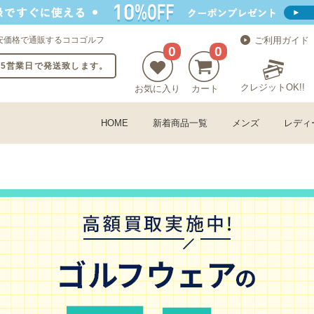
安価格で通販するココゴルフ
ご利用ガイド
0
0
〜5営業日で発送致します。
クレジットOK!!
お気に入り
カート
HOME
新着商品一覧
メンズ
レディ