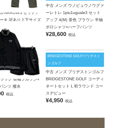
ンズ ユナイテッドアロー
中古 メンズ ウノピュウノウグァ
TED ARROWS セットア
ーレトレ 1piu1uguale3 セット
 カーキ 訳あり上下サイズ
アップ 4(M) 茶色 ブラウン 半袖
ゾン×パンツ 防風 ヨコ
ポロシャツ×ハーフパンツ
¥28,600
チ 撥水 透湿
税込
00
税込
BRIDGESTONE GOLF/ブリヂスト
ARINE/ムータマリン
ンゴルフ
 メンズ ムータマリン
中古 メンズ ブリヂストンゴルフ
ARINE セットアップ 8(2
BRIDGESTONE GOLF コーディ
 ブラック 長袖ブルゾン×
ネートセット L 初ラウンド コー
パンツ 撥水
00
スデビュー
税込
¥4,950
税込