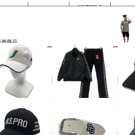
新着商品
Kappa/カッパ
JACK B
キャップ フリー 白 ホワイ
未使用品 メンズ カッパゴルフ K
中古 ジャ
BEAM 立体刺しゅうロゴ
APPA GOLF セットアップ M ブ
y!! サ
ワッペン シンプル
ラック 黒 長袖ダブルジップブル
ク ロゴ
50
税込
¥2,20
ゾン×ロングパンツ 中綿 2WAY
¥11,000
税込
YOSHINO