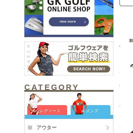
CATEGORY
中古 
ト ｊ
サイド
¥2,7
レディース
メンズ
アウター