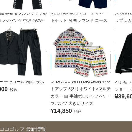
中古 メンズ アンダーアーマー U
中古 メ
 GOLF セットアップ M ブ
NDER ARMOUR コーディネー
ズ UNI
 黒 長袖ダブルジップブル
トセット M 初ラウンド コース
ップ L
ングパンツ 中綿 2WAY
000
デビュー
違いブル
税込
¥7,700
ストレッ
税込
¥17,6
DANCE WITH DRAGON/ダンスウ
 MARINE/ムータマリン
muta M
ィズドラゴン
品 メンズ ムータマリン
未使用品
中古 メンズ ダンスウィズドラゴ
 MARINE セットアップ S
muta M
ン DANCE WITH DRAGON セッ
ー チャコール wjkコラボ
XL) 黒
000
トアップ 5(3L) ホワイト×マルチ
ショート
税込
¥39,6
カラー 白 半袖ポロシャツ×ハー
フパンツ 大きいサイズ
¥14,850
税込
ココゴルフ 最新情報