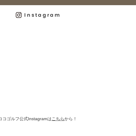
ココゴルフ公式Instagramは
こちら
から！