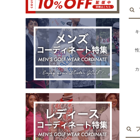
キ
性
カ