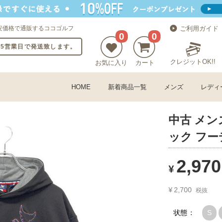
安価格で通販するココゴルフ
ご利用ガイド
0
0
〜5営業日で発送致します。
クレジットOK!!
お気に入り
カート
HOME
新着商品一覧
メンズ
レディ
中古 メンズ
ック フー
2,970
¥
¥
2,700
税抜
状態：
S