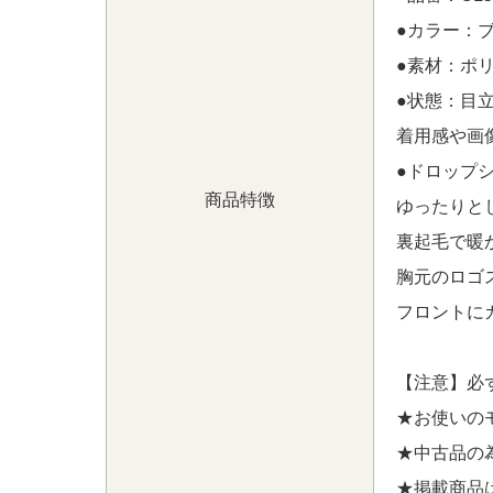
●カラー：
●素材：ポリ
●状態：目
着用感や画
●ドロップ
商品特徴
ゆったりと
裏起毛で暖
胸元のロゴ
フロントに
【注意】必
★お使いの
★中古品の
★掲載商品