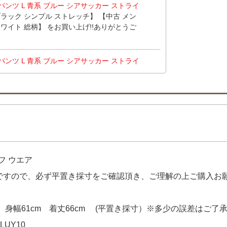
フパンツ L 青系 ブルー シアサッカー ストライ
黒 ブラック シンプル ストレッチ】 【中古 メン
 ホワイト 総柄】 をお買い上げ!!ありがとうご
フパンツ L 青系 ブルー シアサッカー ストライ
adidas GOLF セットアップ S 黒 ブラッ
古 レディース デサントゴルフ DESCENTE
ブラック ストレッチ】 【中古 レディース シー
) 白 ホワイト 軽量 ストレッチ】 【中古 レディ
半袖ポロシャツ S 青×白 ブルー×ホワイト】
 GOLF セットアップ S ブルー 青 訳あり上下
DESCENTE GOLF スカート SS 紺×青
フ ウエア
上げ!!ありがとうございます！
品ですので、必ず平置き採寸をご確認頂き、ご理解の上ご購入お
 身幅61cm 着丈66cm (平置き採寸）※多少の誤差はご了
LUY10