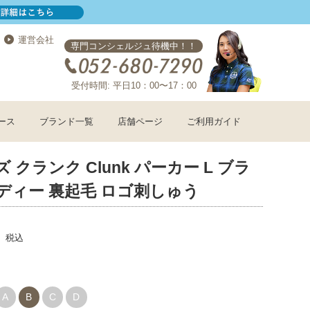
運営会社
専門コンシェルジュ待機中！！
受付時間: 平日10：00〜17：00
ース
ブランド一覧
店舗ページ
ご利用ガイド
 クランク Clunk パーカー L ブラ
ディー 裏起毛 ロゴ刺しゅう
税込
A
B
C
D