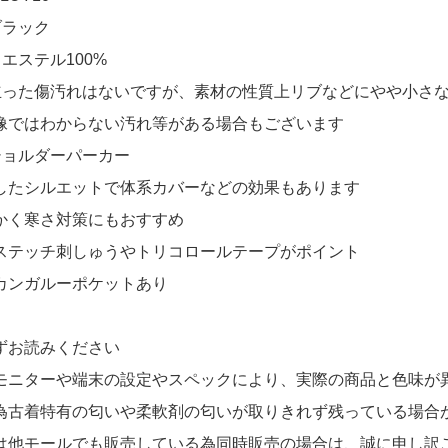
ブラック
エステル100%
立った傷汚れはないですが、素材の性質上リブなどにやや小さ
像ではわからない汚れ等がある場合もございます
ショルダーパーカー
したシルエットで体系カバーなどの効果もあります
かく寒さ対策にもおすすめ
ステッチ刺しゅうやトリコロールテープがポイント
カンガルーポケットあり
ずお読みください
モニターや端末の設定やスペックにより、実際の商品と色味が
為古着特有の匂いや柔軟剤の匂いが取りきれず残っている場合
は他モールでも販売している為同時販売の場合は、誠に申し訳