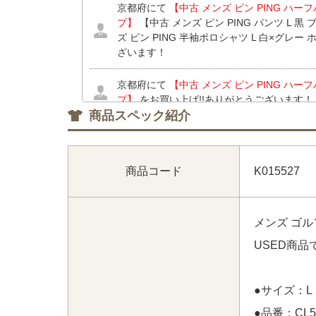
京都府にて
【中古 メンズ ピン PING ハー
プ】
【中古 メンズ ピン PING パンツ L 
ズ ピン PING 半袖ポロシャツ L 白×グレー
ざいます！
京都府にて
【中古 メンズ ピン PING ハー
プ】
をお買い上げ!!ありがとうございます！
商品スペック紹介
愛知県にて
【中古 レディース アディダスゴルフ 
ク 半袖モックネックシャツ×スカート】
【中
GOLF 半袖ポロシャツ S 白×黒 ホワイト×
商品コード
K015527
ピージーゴルフ CPG GOLF スカート 1(S
ース デサントゴルフ DESCENTE GOLF 
【中古 レディース アディダスゴルフ adidas
サイズ違い】 【中古 レディース デサントゴルフ 
メンズ ゴル
系 一体型インナーパンツ 小さい】 をお買い
USED商
●サイズ：L
●品番：CL5