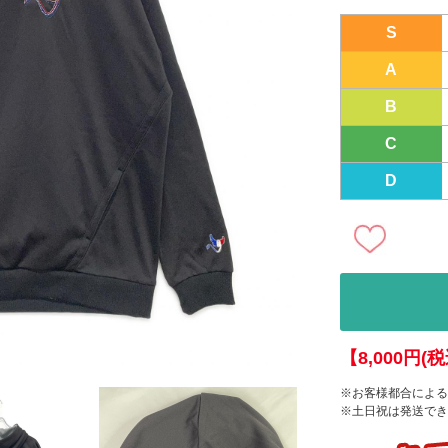
S
A
B
C
D
【8,000円
※お客様都合による
※土日祝は発送でき