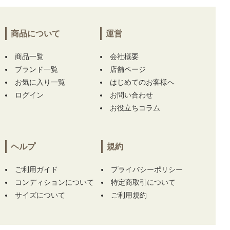
S ブルー 青 訳あり上下サイズ違い】 【中古
レディース デサントゴルフ DESCENTE GOLF
スカート SS 紺×青系 一体型インナーパンツ 小
商品について
運営
さい】 をお買い上げ!!ありがとうございます！
商品一覧
会社概要
埼玉県にて
【中古 レディース パーリーゲイツ
ブランド一覧
店舗ページ
PEARLY GATES 半袖シャツ 0(S) 紺 ネイビー
お気に入り一覧
はじめてのお客様へ
ハイネック】
【中古 レディース ジャックバニ
ログイン
お問い合わせ
ー Jack Bunny!! スカート 0(S) ホワイト 白 イ
お役立ちコラム
ンナーパンツ一体型 ウエストゴム】 【中古 ア
ンパスィ and per se カートバッグ ピンク ラウ
ンドバック ロゴ刺しゅう 定番】 をお買い上
げ!!ありがとうございます！
ヘルプ
規約
三重県にて
【中古 メンズ アルチビオ archivio
ご利用ガイド
プライバシーポリシー
半袖シャツ 48(L) ホワイト ハーフジップ】
コンディションについて
特定商取引について
【中古 メンズ アルチビオ archivio 半袖シャツ
サイズについて
ご利用規約
48(L) 紺 ネイビー ハーフジップ UV 速乾】 を
お買い上げ!!ありがとうございます！