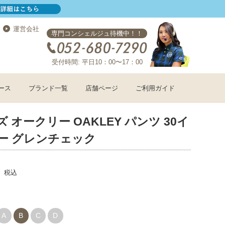
運営会社
専門コンシェルジュ待機中！！
受付時間: 平日10：00〜17：00
ース
ブランド一覧
店舗ページ
ご利用ガイド
 オークリー OAKLEY パンツ 30イ
ー グレンチェック
税込
A
B
C
D