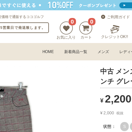
安価格で通販するココゴルフ
ご利用ガイド
0
0
〜5営業日で発送致します。
クレジットOK!!
お気に入り
カート
HOME
新着商品一覧
メンズ
レディ
中古 メンズ
ンチ グレ
2,200
¥
¥
2,000
税抜
状態：
S