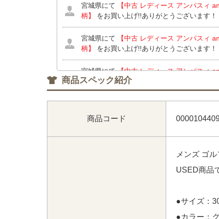
宮城県にて
【中古 レディース アンパスィ and
柄】
をお買い上げ!!ありがとうございます！
宮城県にて
【中古 レディース アンパスィ and
柄】
をお買い上げ!!ありがとうございます！
宮城県にて
【中古 レディース アンパスィ and
商品スペック紹介
柄】
をお買い上げ!!ありがとうございます！
神奈川県にて
【中古 レディース パーリーゲイツ 
緑 ノースリーブハイネック ヤシの木柄】
【中
商品コード
000010440
バイザー フリー ピンク 2023モデル】 【未
GATES ソックス フリー ホワイト 白 アン
ざいます！
メンズ ゴル
栃木県にて
【中古 レディース ニューバランスゴル
USED商
2(L) ブルー系 シンプル 薄手】
【中古 レディー
ツ L ホワイト レッドレーベル】 をお買い上
●サイズ：3
神奈川県にて
【中古 レディース アールエルエッ
●カラー：