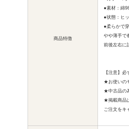
EN ワンピース M ネイビー×花柄 ノースリ
うございます！
●素材：綿9
●状態：ヒ
神奈川県にて
【中古 レディース アールエルエッ
EN ワンピース M ネイビー×花柄 ノースリ
●柔らかで
うございます！
やや薄手で
商品特徴
前後左右に
【注意】必
★お使いの
★中古品の
★掲載商品
ご注文をキ