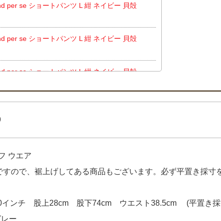
 per se ショートパンツ L 紺 ネイビー 貝殻
 per se ショートパンツ L 紺 ネイビー 貝殻
 per se ショートパンツ L 紺 ネイビー 貝殻
PEARLY GATES ワンピース 1(M) 青×
古 パーリーゲイツ PEARLY GATES サン
9
使用品 レディース パーリーゲイツ PEARLY
クル丈 トマト柄】 をお買い上げ!!ありがとうご
フ ウエア
フ New Balance golf 半袖ポロシャツ
品ですので、裾上げしてある商品もございます。必ず平置き採寸
ス キャロウェイ Callaway 半袖ポロシャ
げ!!ありがとうございます！
0インチ 股上28cm 股下74cm ウエスト38.5cm (平
クス ラルフローレン RLX RALPH LAUR
グレー