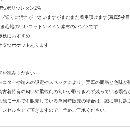
ーブ ハーフジップ】
をお買い上げ!!ありがと
8%/ポリウレタン2%
ップ辺りに汚れがございますがまだまだ着用頂けます(写真5枚目
クス ラルフローレン RLX RALPH LAUR
ーブ ハーフジップ】
穿き心地のいいコットンメイン素材のパンツです
をお買い上げ!!ありがと
春秋におすすめ
計５つポケットあります
ずお読みください
モニターや端末の設定やスペックにより、実際の商品と色味が
為古着特有の匂いや柔軟剤の匂いが取りきれず残っている場合
は他モールでも販売している為同時販売の場合は、誠に申し訳
ャンセルさせて頂きますので、予めご了承ください。