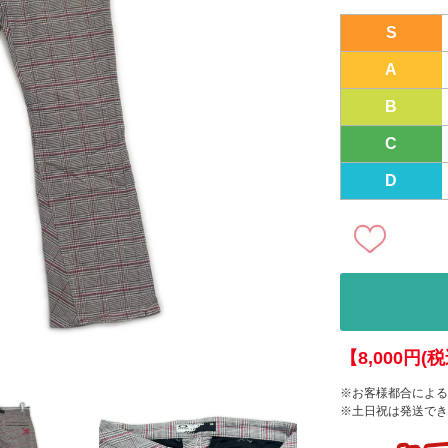
S
A
B
C
D
【8,000円
※お客様都合による
※土日祝は発送でき