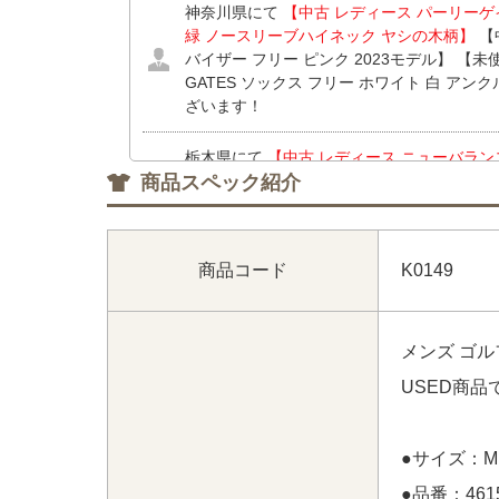
神奈川県にて
【中古 レディース パーリーゲイツ 
緑 ノースリーブハイネック ヤシの木柄】
【中
バイザー フリー ピンク 2023モデル】 【未
GATES ソックス フリー ホワイト 白 アン
ざいます！
栃木県にて
【中古 レディース ニューバランスゴル
商品スペック紹介
2(L) ブルー系 シンプル 薄手】
【中古 レディー
ツ L ホワイト レッドレーベル】 をお買い上
神奈川県にて
【中古 レディース アールエルエッ
商品コード
K0149
EN ワンピース M ネイビー×花柄 ノースリ
うございます！
メンズ ゴル
神奈川県にて
【中古 レディース アールエルエッ
EN ワンピース M ネイビー×花柄 ノースリ
USED商
うございます！
沖縄県にて
【中古 レディース テーラーメイド T
●サイズ：M
インナーパンツ付き 春夏】
【中古 レディース
●品番：4615
ポロシャツ M 黒 ブラック ロゴ総柄】 をお