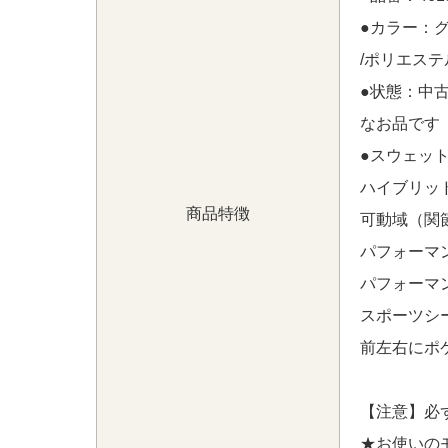
●カラー：
沖縄県にて
【中古 レディース テーラーメイド T
/ポリエステ
インナーパンツ付き 春夏】
【中古 レディース
ポロシャツ M 黒 ブラック ロゴ総柄】 をお
●状態：中
なお品です
●スウェッ
ハイブリッ
商品特徴
可動域（関
パフォーマ
パフォーマ
スポーツシ
前左右にポ
【注意】必
★お使いの