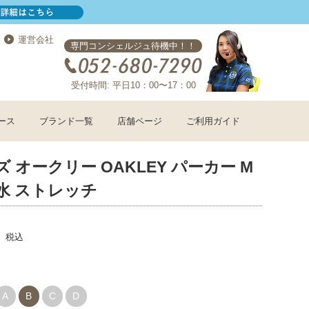
運営会社
専門コンシェルジュ待機中！！
受付時間: 平日10：00〜17：00
ース
ブランド一覧
店舗ページ
ご利用ガイド
ズ オークリー OAKLEY パーカー M
水 ストレッチ
税込
A
B
C
D