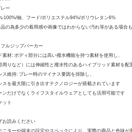
グレー
aylor Made スカート M ベージュ 一体型
ル100%/袖、フード/ポリエステル94%/ポリウレタン6%
 セントアンドリュース StANDREWS 半袖
買い上げ!!ありがとうございます！
古品の為多少の着用感や画像ではわからない汚れ等がある場合
トフルジップパーカー
ド素材: ボディ部分には高い撥水機能を持つ素材を使用し、
節周りなど）には伸縮性と撥水性のあるハイブリッド素材を配
ンス維持: プレー時のマイナス要因を排除し、
ンスを最大限に引き出すテクノロジーが搭載されています
ーンだけでなくライフスタイルウェアとしても活用可能です
ケット
ずお読みください
モニターや端末の設定やスペックにより、実際の商品と色味が