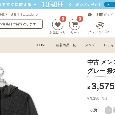
安価格で通販するココゴルフ
ご利用ガイド
0
0
〜5営業日で発送致します。
クレジットOK!!
お気に入り
カート
HOME
新着商品一覧
メンズ
レディ
中古 メン
グレー 撥
3,575
¥
¥
3,250
税抜
状態：
S