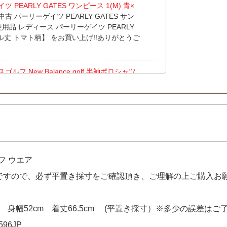
PEARLY GATES ワンピース 1(M) 青×
古 パーリーゲイツ PEARLY GATES サン
使用品 レディース パーリーゲイツ PEARLY
クル丈 トマト柄】 をお買い上げ!!ありがとうご
フ New Balance golf 半袖ポロシャツ
ス キャロウェイ Callaway 半袖ポロシャ
げ!!ありがとうございます！
クス ラルフローレン RLX RALPH LAUR
ーブ ハーフジップ】
をお買い上げ!!ありがと
フ ウエア
クス ラルフローレン RLX RALPH LAUR
ーブ ハーフジップ】
をお買い上げ!!ありがと
品ですので、必ず平置き採寸をご確認頂き、ご理解の上ご購入お
aylor Made スカート M ベージュ 一体型
 身幅52cm 着丈66.5cm (平置き採寸）※多少の誤差はご
 セントアンドリュース StANDREWS 半袖
96JP
買い上げ!!ありがとうございます！