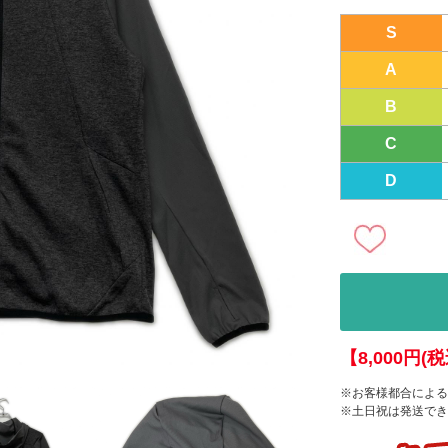
S
A
B
C
D
【8,000円
※お客様都合による
※土日祝は発送でき