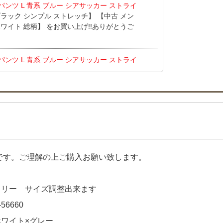
フパンツ L 青系 ブルー シアサッカー ストライ
黒 ブラック シンプル ストレッチ】 【中古 メン
 ホワイト 総柄】 をお買い上げ!!ありがとうご
フパンツ L 青系 ブルー シアサッカー ストライ
adidas GOLF セットアップ S 黒 ブラッ
古 レディース デサントゴルフ DESCENTE
ブラック ストレッチ】 【中古 レディース シー
) 白 ホワイト 軽量 ストレッチ】 【中古 レディ
半袖ポロシャツ S 青×白 ブルー×ホワイト】
 GOLF セットアップ S ブルー 青 訳あり上下
DESCENTE GOLF スカート SS 紺×青
品です。ご理解の上ご購入お願い致します。
上げ!!ありがとうございます！
フリー サイズ調整出来ます
56660
ホワイト×グレー