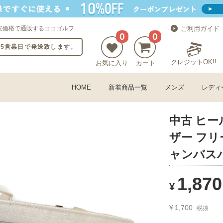
安価格で通販するココゴルフ
ご利用ガイド
0
0
〜5営業日で発送致します。
クレジットOK!!
お気に入り
カート
HOME
新着商品一覧
メンズ
レディ
中古 ヒー
ザー フリ
ャンバス
1,870
¥
¥
1,700
税抜