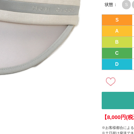
状態：
S
S
A
B
C
D
【8,000円
※お客様都合による
※土日祝は発送でき