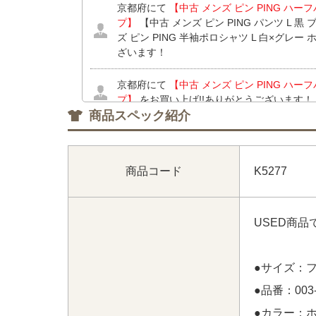
京都府にて
【中古 メンズ ピン PING ハー
プ】
【中古 メンズ ピン PING パンツ L 
ズ ピン PING 半袖ポロシャツ L 白×グレー
ざいます！
京都府にて
【中古 メンズ ピン PING ハー
プ】
をお買い上げ!!ありがとうございます！
商品スペック紹介
愛知県にて
【中古 レディース アディダスゴルフ 
ク 半袖モックネックシャツ×スカート】
【中
GOLF 半袖ポロシャツ S 白×黒 ホワイト×
商品コード
K5277
ピージーゴルフ CPG GOLF スカート 1(S
ース デサントゴルフ DESCENTE GOLF 
【中古 レディース アディダスゴルフ adidas
サイズ違い】 【中古 レディース デサントゴルフ 
USED商
系 一体型インナーパンツ 小さい】 をお買い
●サイズ：
●品番：003-
●カラー：