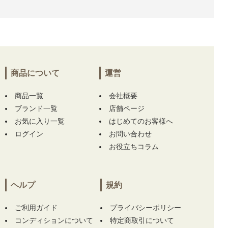
イ Callaway スカート LL 白 ホワイト シンプル
プリーツ】 【中古 レディース マンシングウェ
ア Munsing wear スカート 13号 白 サイドロゴ
ライン 一体型インナーパンツ付】 をお買い上
げ!!ありがとうございます！
商品について
運営
兵庫県にて
【未使用品 ニューバランスゴルフ
New Balance golf ゴルフシューズ 23.5 ホワイ
商品一覧
ト Fresh Foam X 2500 v5 BOA スパイクレス
会社概要
[UG2500BA]】
をお買い上げ!!ありがとうござ
ブランド一覧
店舗ページ
います！
お気に入り一覧
はじめてのお客様へ
ログイン
お問い合わせ
大阪府にて
【未使用品 レディース アルチビオ
お役立ちコラム
archivio 半袖ポロシャツ 40(L) グリーン スタ
ッズロゴ メッシュ 吸汗速乾】
をお買い上げ!!
ありがとうございます！
ヘルプ
規約
東京都にて
【中古 マークアンドロナ MARK&L
ONA キャップ ホワイト 白 訳あり シンプル】
ご利用ガイド
プライバシーポリシー
をお買い上げ!!ありがとうございます！
コンディションについて
特定商取引について