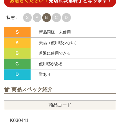
状態：
S
A
B
C
D
S
新品同様・未使用
A
美品（使用感少ない）
B
普通に使用できる
C
使用感がある
D
難あり
商品スペック紹介
商品コード
K030441