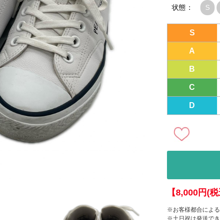
状態：
S
S
A
B
C
D
【8,000円
※お客様都合による
※土日祝は発送でき