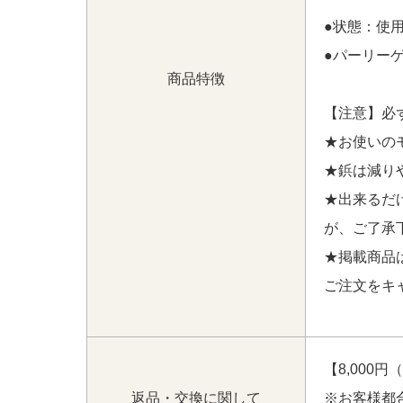
ース デサントゴルフ DESCENTE GOLF 
●状態：使
【中古 レディース アディダスゴルフ adidas
サイズ違い】 【中古 レディース デサントゴルフ 
●パーリー
系 一体型インナーパンツ 小さい】 をお買い
商品特徴
【注意】必
★お使いの
★鋲は減り
★出来るだ
が、ご了承
★掲載商品
ご注文をキ
【8,000
返品・交換に関して
※お客様都