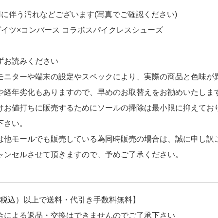
半袖ポロシャツ S 青×白 ブルー×ホワイト】
用に伴う汚れなどございます(写真でご確認ください)
 GOLF セットアップ S ブルー 青 訳あり上下
DESCENTE GOLF スカート SS 紺×青
ゲイツ×コンバース コラボスパイクレスシューズ
上げ!!ありがとうございます！
ずお読みください
モニターや端末の設定やスペックにより、実際の商品と色味が
や経年劣化もありますので、早めのお取替えをお勧めいたしま
けお値打ちに販売するためにソールの掃除は最小限に抑えてお
下さい。
は他モールでも販売している為同時販売の場合は、誠に申し訳
ャンセルさせて頂きますので、予めご了承ください。
円（税込）以上で送料・代引き手数料無料】
合による返品・交換はできませんのでご了承下さい