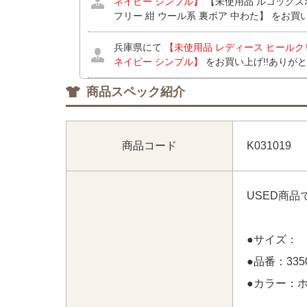
ネイビー シンプル】
【未使用品 ルコックスポルテ
フリー 紺 ウール系 裏ボア 中わた】 をお買
兵庫県にて
【未使用品 レディース ヒールクリーク
ネイビー シンプル】
をお買い上げ!!ありが
商品スペック紹介
兵庫県にて
【未使用品 レディース ヒールクリーク
ネイビー シンプル】
をお買い上げ!!ありが
京都府にて
【中古 メンズ ピン PING ハー
商品コード
K031019
プ】
【中古 メンズ ピン PING パンツ L 
ズ ピン PING 半袖ポロシャツ L 白×グレー
ざいます！
USED商
京都府にて
【中古 メンズ ピン PING ハー
プ】
をお買い上げ!!ありがとうございます！
●サイズ： 
愛知県にて
【中古 レディース アディダスゴルフ 
●品番：3350
ク 半袖モックネックシャツ×スカート】
【中
●カラー：
GOLF 半袖ポロシャツ S 白×黒 ホワイト×
ピージーゴルフ CPG GOLF スカート 1(S