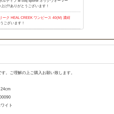
ィフ le coq sportif ネックウォーマー
い上げ!!ありがとうございます！
 HEAL CREEK ワンピース 40(M) 濃紺
とうございます！
 HEAL CREEK ワンピース 40(M) 濃紺
とうございます！
フパンツ L 青系 ブルー シアサッカー ストライ
黒 ブラック シンプル ストレッチ】 【中古 メン
 ホワイト 総柄】 をお買い上げ!!ありがとうご
品です。ご理解の上ご購入お願い致します。
フパンツ L 青系 ブルー シアサッカー ストライ
24cm
adidas GOLF セットアップ S 黒 ブラッ
0090
古 レディース デサントゴルフ DESCENTE
ホワイト
ブラック ストレッチ】 【中古 レディース シー
) 白 ホワイト 軽量 ストレッチ】 【中古 レディ