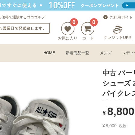
安価格で通販するココゴルフ
ご利用ガイド
0
0
〜5営業日で発送致します。
クレジットOK!!
お気に入り
カート
HOME
新着商品一覧
メンズ
レディ
中古 パーリ
シューズ 
パイクレス [
8,800
¥
¥
8,000
税抜