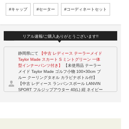
キャップ
セーター
コーディネートセット
リアル速報/ご購入ありがとうございます!!
静岡県にて
【中古 レディース テーラーメイド
Taylor Made スカート S ミントグリーン 一体
型インナーパンツ付き】
【未使用品 テーラー
メイド Taylor Made ゴルフ小物 100×30cm ブ
ルー クーリングタオル カラビナボトル付】
【中古 レディース ランバンスポール LANVIN
SPORT フルジップアウター 40(L) 紺 ネイビー
半袖 フード付き ダブルジップ ベスト】 【中
古 レディース ランバンスポール LANVIN SPO
RT パンツ 38(M) 白 ホワイト 裏フリース】 を
お買い上げ!!ありがとうございます！
三重県にて
【未使用品 メンズ アディダスゴル