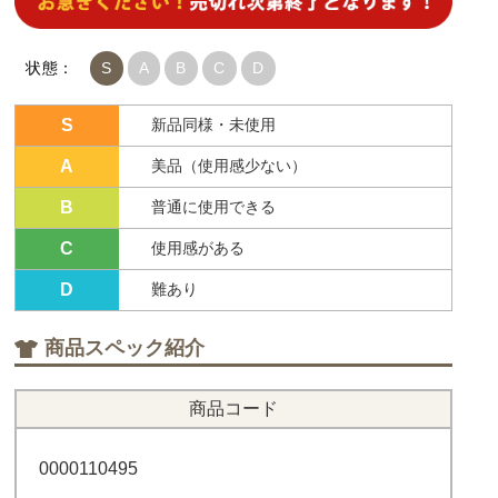
状態：
S
A
B
C
D
S
新品同様・未使用
A
美品（使用感少ない）
B
普通に使用できる
C
使用感がある
D
難あり
商品スペック紹介
商品コード
0000110495