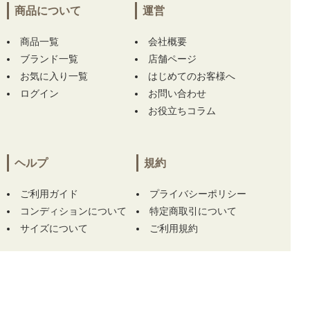
フ adidas GOLF ジョガーパンツ 85cm ホワイ
商品について
運営
ト 白 ストレッチ 撥水 リップストップ】
【未
使用品 メンズ ムニタルプ MUNITALP 半袖ポ
商品一覧
会社概要
ロシャツ 50(L) グレー系 総柄】 をお買い上
ブランド一覧
店舗ページ
げ!!ありがとうございます！
お気に入り一覧
はじめてのお客様へ
ログイン
お問い合わせ
兵庫県にて
【中古 メンズ ハチヤーズ 8YARDS
お役立ちコラム
半袖ポロシャツ M 紺 ネイビー】
【中古 メン
ズ ハチヤーズ 8YARDS 長袖シャツ L ホワイト
×ブラック ハイネック 刺繍ロゴ ストレッチ】
をお買い上げ!!ありがとうございます！
ヘルプ
規約
埼玉県にて
【中古 ガーミン GARMIN レーザ
ご利用ガイド
プライバシーポリシー
ー測定器 ブラック×ホワイト APPROACH Z30
コンディションについて
特定商取引について
距離計 スコープ】
をお買い上げ!!ありがとう
サイズについて
ご利用規約
ございます！
埼玉県にて
【中古 ガーミン GARMIN レーザ
ー測定器 ブラック×ホワイト APPROACH Z30
この商品をカートに入れる
距離計 スコープ】
をお買い上げ!!ありがとう
ございます！