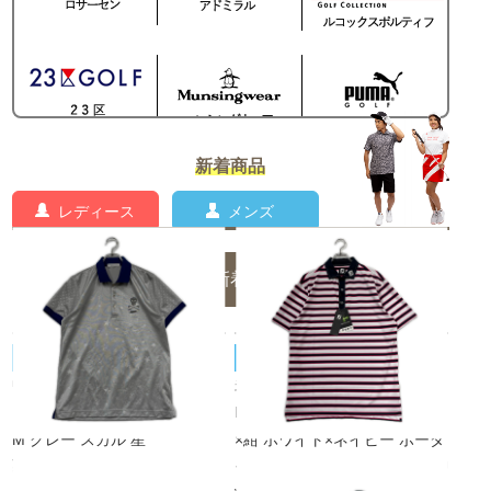
新着商品
レディース
メンズ
メンズの新着商品一覧
MARK&LONA/マーク＆ロナ
FOOT JOY/フットジョイ
中古 メンズ マークアンドロナ
未使用品 メンズ フットジョイ
MARK&LONA 半袖ポロシャツ
FootJoy 半袖ポロシャツ XL 白
M グレー スカル 星
×紺 ホワイト×ネイビー ボーダ
¥3,850
ー 4wayストレッチ 吸汗速乾 U
税込