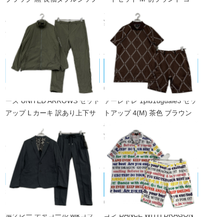
ブルゾン×ロングパンツ 中綿 2
スデビュー
¥7,700
WAY
税込
¥11,000
税込
UNITED ARROWS/ユナイテッドアロ
1PIU1UGUALE3/ウノピｭウノウグァ
ーズ
ーレトレ
中古 メンズ ユナイテッドアロ
中古 メンズ ウノピュウノウグ
ーズ UNITED ARROWS セット
ァーレトレ 1piu1uguale3 セッ
アップ L カーキ 訳あり上下サ
トアップ 4(M) 茶色 ブラウン
イズ違いブルゾン×パンツ 防風
半袖ポロシャツ×ハーフパンツ
¥28,600
ヨコストレッチ 撥水 透湿
税込
¥17,600
税込
DANCE WITH DRAGON/ダンスウィ
muta MARINE/ムータマリン
未使用品 メンズ ムータマリン
ズドラゴン
中古 メンズ ダンスウィズドラ
muta MARINE セットアップ S
ゴン DANCE WITH DRAGON
濃グレー チャコール wjkコラ