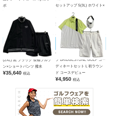
セットアップ 5(3L) ホワイト×
ボ
¥77,000
マルチカラー 白 半袖ポロシャ
税込
ツ×ハーフパンツ 大きいサイズ
¥13,365
税込
BRIDGESTONE GOLF/ブリヂストン
muta MARINE/ムータマリン
未使用品 メンズ ムータマリン
ゴルフ
中古 メンズ ブリヂストンゴル
muta MARINE セットアップ 8
フ BRIDGESTONE GOLF コー
(2XL) 黒 ブラック 長袖ブルゾ
ディネートセット L 初ラウン
ン×ショートパンツ 撥水
¥35,640
ド コースデビュー
税込
¥4,950
税込