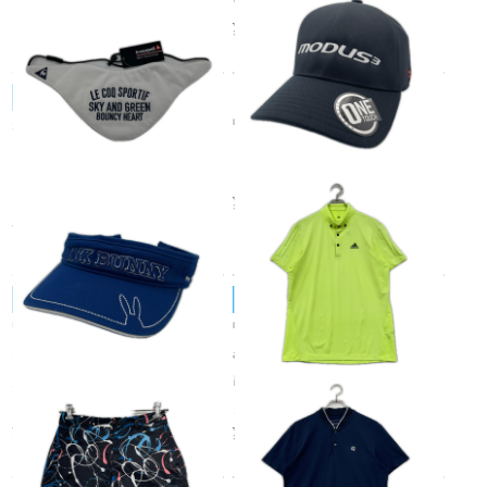
V
¥2,750
税込
le coq sportif/ルコックスポルティフ
中古 キャップ フリー 黒 ブラ
未使用品 ルコックスポルティ
ック N.S.PRO MODUS3 ブラ
フ le coq sportif フリー ホワイ
ンドロゴ 薄手 ストレッチ
ト ネッククーラー 暑さ対策 ク
¥2,750
ーリング
税込
¥1,980
税込
JACK BUNNY!!/ジャックバニー
adidas GOLF/アディダス
中古 ジャックバニー Jack Bun
中古 メンズ アディダスゴルフ
ny!! サンバイザー フリー 青 ブ
adidas GOLF 半袖ポロシャツ
ルー 立体ロゴ刺繍 ウサギステ
M イエロー ブランドロゴ 背面
ッチ
メッシュ
¥1,980
¥1,980
税込
税込