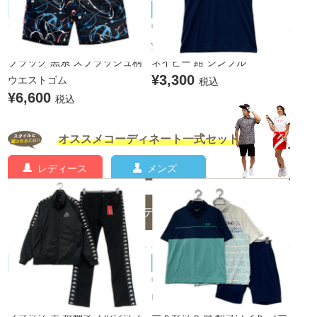
BEAMS GOLF/ビームスゴルフ
TaylorMade/テーラーメイド
中古 メンズ ビームスゴルフ B
中古 メンズ テーラーメイド Ta
EAMSGOLF ハーフパンツ S
ylor Made 半袖ポロシャツ S
ブラック 黒系 スプラッシュ柄
ネイビー 紺 シンプル
¥3,300
ウエストゴム
税込
¥6,600
税込
オススメコーディネート一式セット
レディース
メンズ
メンズのコーディネート一覧
Kappa/カッパ
UNDER ARMOUR/アンダーアーマー
未使用品 メンズ カッパゴルフ
中古 メンズ アンダーアーマー
KAPPA GOLF セットアップ M
UNDER ARMOUR コーディネ
ブラック 黒 長袖ダブルジップ
ートセット M 初ラウンド コー