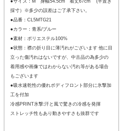
●サイズ：M 身幅54.5cm 着丈67cm (平置き
採寸）※多少の誤差はご了承下さい。
●品番：CL5MTG21
●カラー：青系/ブルー
●素材：ポリエステル100%
●状態：襟の折り目に薄汚れがございます 他に目
立った傷汚れはないですが、中古品の為多少の
着用感や画像ではわからない汚れ等がある場合
もございます
●吸水速乾性の優れボディフロント部分に氷撃加
工を付加
冷感PRINT氷撃:汗と風で驚きの冷感を発揮
ストレッチ性もあり動きやすさも抜群です