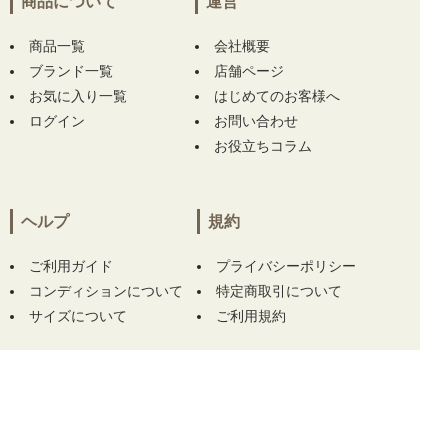
フ adidas GOLF ジョガーパンツ 85cm ホワイ
商品について
運営
ト 白 ストレッチ 撥水 リップストップ】
【未
使用品 メンズ ムニタルプ MUNITALP 半袖ポ
商品一覧
会社概要
ロシャツ 50(L) グレー系 総柄】 をお買い上
ブランド一覧
店舗ページ
げ!!ありがとうございます！
お気に入り一覧
はじめてのお客様へ
ログイン
お問い合わせ
兵庫県にて
【中古 メンズ ハチヤーズ 8YARDS
お役立ちコラム
半袖ポロシャツ M 紺 ネイビー】
【中古 メン
ズ ハチヤーズ 8YARDS 長袖シャツ L ホワイト
×ブラック ハイネック 刺繍ロゴ ストレッチ】
をお買い上げ!!ありがとうございます！
ヘルプ
規約
埼玉県にて
【中古 ガーミン GARMIN レーザ
ご利用ガイド
プライバシーポリシー
ー測定器 ブラック×ホワイト APPROACH Z30
コンディションについて
特定商取引について
距離計 スコープ】
をお買い上げ!!ありがとう
サイズについて
ご利用規約
ございます！
埼玉県にて
【中古 ガーミン GARMIN レーザ
ー測定器 ブラック×ホワイト APPROACH Z30
この商品をカートに入れる
距離計 スコープ】
をお買い上げ!!ありがとう
ございます！