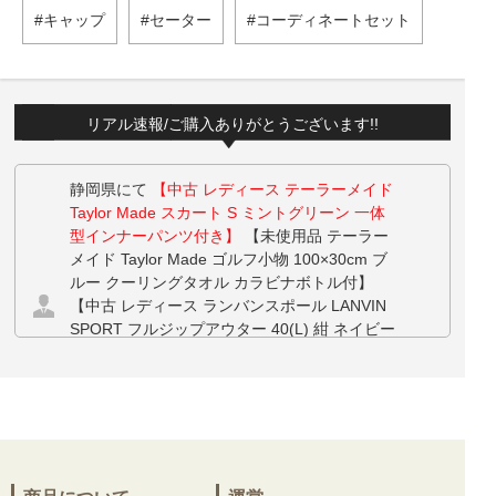
キャップ
セーター
コーディネートセット
リアル速報/ご購入ありがとうございます!!
静岡県にて
【中古 レディース テーラーメイド
Taylor Made スカート S ミントグリーン 一体
型インナーパンツ付き】
【未使用品 テーラー
メイド Taylor Made ゴルフ小物 100×30cm ブ
ルー クーリングタオル カラビナボトル付】
【中古 レディース ランバンスポール LANVIN
SPORT フルジップアウター 40(L) 紺 ネイビー
半袖 フード付き ダブルジップ ベスト】 【中
古 レディース ランバンスポール LANVIN SPO
RT パンツ 38(M) 白 ホワイト 裏フリース】 を
お買い上げ!!ありがとうございます！
三重県にて
【未使用品 メンズ アディダスゴル