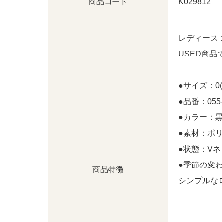
商品コード
K029812
沖縄県にて
【中古 レディース テーラーメイド T
インナーパンツ付き 春夏】
【中古 レディース
レディース 
ポロシャツ M 黒 ブラック ロゴ総柄】 をお
USED商
沖縄県にて
【中古 レディース テーラーメイド T
インナーパンツ付き 春夏】
【中古 レディース
ポロシャツ M 黒 ブラック ロゴ総柄】 をお
●サイズ：0
●品番：055-
神奈川県にて
【中古 メンズ カンゴール KAN
ク ストレッチ】
をお買い上げ!!ありがとう
●カラー：黒
●素材：ポリ
東京都にて
【未使用品 メンズ エスワイサーテ
EET YEARS パンツ M 黒 ブラック 総柄】
●状態：V
を
●季節の変
商品特徴
シンプルな