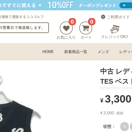
安価格で通販するココゴルフ
ご利用ガイド
0
0
〜5営業日で発送致します。
クレジットOK!!
お気に入り
カート
HOME
新着商品一覧
メンズ
レディ
中古 レデ
TES ベス
3,300
¥
¥
3,000
税抜
状態：
S