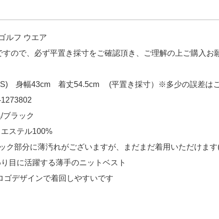
aylor Made スカート M ベージュ 一体型
 セントアンドリュース StANDREWS 半袖
ゴルフ ウエア
買い上げ!!ありがとうございます！
品ですので、必ず平置き採寸をご確認頂き、ご理解の上ご購入お
aylor Made スカート M ベージュ 一体型
 セントアンドリュース StANDREWS 半袖
買い上げ!!ありがとうございます！
(S) 身幅43cm 着丈54.5cm (平置き採寸）※多少の誤差
1273802
GOL 半袖シャツ L 白 ホワイト モックネッ
ございます！
/ブラック
エステル100%
ィトゥバイスィートイヤーズ SY32 by SW
ネック部分に薄汚れがございますが、まだまだ着用いただけます(
お買い上げ!!ありがとうございます！
わり目に活躍する薄手のニットベスト
ロゴデザインで着回しやすいです