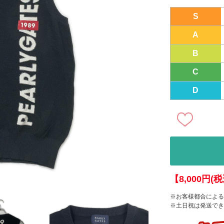
S
A
B
C
D
【8,000円
※お客様都合による
※土日祝は発送でき