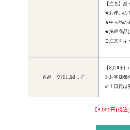
【注意】必
★お使いの
★中古品の
★掲載商品
ご注文をキ
【8,000
返品・交換に関して
※お客様都
※土日祝は
【8,000円(