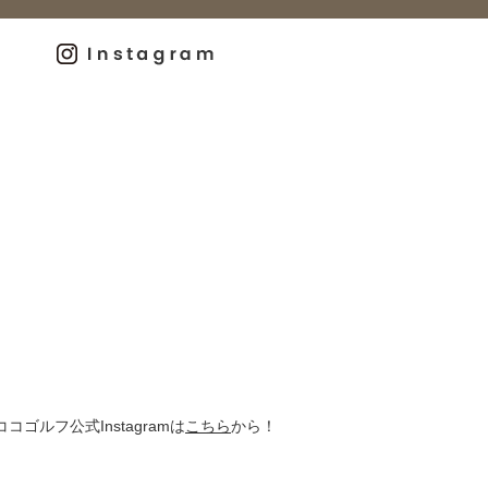
ココゴルフ公式Instagramは
こちら
から！