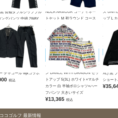
中古 メンズ アンダーアーマー U
中古 メ
 GOLF セットアップ M ブ
NDER ARMOUR コーディネー
ズ UNI
 黒 長袖ダブルジップブル
トセット M 初ラウンド コース
ップ L
ングパンツ 中綿 2WAY
000
デビュー
違いブル
税込
¥7,700
ストレッ
税込
¥17,6
DANCE WITH DRAGON/ダンスウ
 MARINE/ムータマリン
muta M
ィズドラゴン
品 メンズ ムータマリン
未使用品
中古 メンズ ダンスウィズドラゴ
 MARINE セットアップ S
muta M
ン DANCE WITH DRAGON セッ
ー チャコール wjkコラボ
XL) 黒
000
トアップ 5(3L) ホワイト×マルチ
ショート
税込
¥35,6
カラー 白 半袖ポロシャツ×ハー
フパンツ 大きいサイズ
¥13,365
税込
ココゴルフ 最新情報