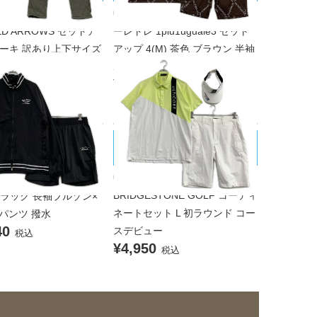
ンズ ユナイテッドアロー
中古 メンズ ウノピュウノウグァ
TED ARROWS セットア
ーレトレ 1piu1uguale3 セット
 カーキ 訳あり上下サイズ
アップ 4(M) 茶色 ブラウン 半袖
ゾン×パンツ 防風 ヨコ
ポロシャツ×ハーフパンツ
¥28,600
チ 撥水 透湿
税込
00
税込
BRIDGESTONE GOLF/ブリヂスト
ARINE/ムータマリン
ンゴルフ
 メンズ ムータマリン
中古 メンズ ブリヂストンゴルフ
ARINE セットアップ 8(2
BRIDGESTONE GOLF コーディ
 ブラック 長袖ブルゾン×
ネートセット L 初ラウンド コー
パンツ 撥水
40
スデビュー
税込
¥4,950
税込