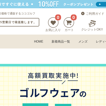
安価格で通販するココゴルフ
ご利用ガイド
0
0
〜5営業日で発送致します。
クレジットOK!!
お気に入り
カート
HOME
新着商品一覧
メンズ
レディ