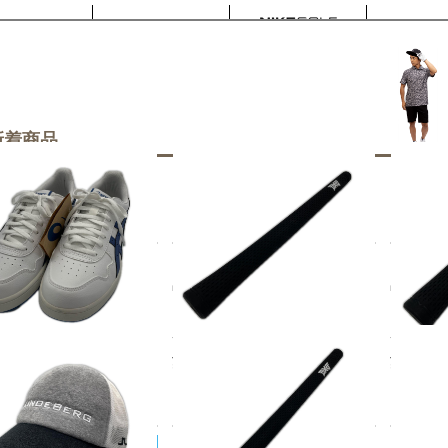
新着商品
s/アシックス
中古 グリップ ブラック PXG ト
中古 グリ
 アシックス asics ゴル
ゥルーテンパー アイコン ミッド
ゥルーテ
ズ 25.5 ホワイト×ブル
サイズ
サイズ
パイクレス スタイリッシュ
¥1,100
¥1,10
税込
111A260]
100
税込
NDEBERG/ジェイ・リンドバー