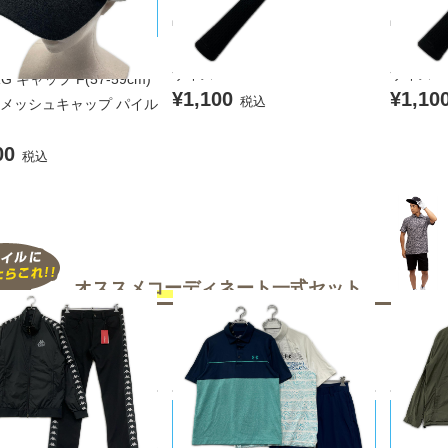
中古 グリップ ブラック PXG ト
中古 グリ
ゥルーテンパー アイコン ミッド
ゥルーテ
ェイリンドバーグ J.LIN
サイズ
サイズ
G キャップ F(57-59cm)
¥1,100
¥1,10
税込
 メッシュキャップ パイル
00
税込
オススメコーディネート
一式セット
UNDER ARMOUR/アンダーアーマ
UNITE
a/カッパ
ー
ローズ
品 メンズ カッパゴルフ K