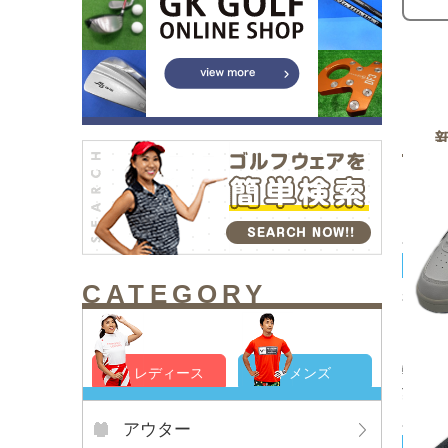
asic
CATEGORY
未使用品
フシュー
ー ス
軽量 [1
レディース
メンズ
¥12,
アウター
J.LI