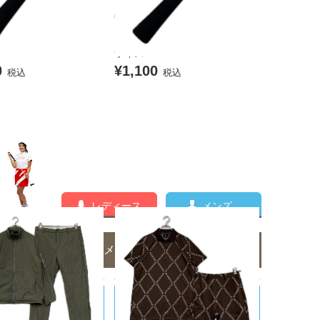
ップ ブラック PXG ト
中古 グリップ ブラック PXG ト
ンパー アイコン ミッド
ゥルーテンパー アイコン ミッド
サイズ
0
¥1,100
税込
税込
レディース
メンズ
メンズのコーディネート一覧
D ARROWS/ユナイテッドア
1PIU1UGUALE3/ウノピｭウノウグ
ァーレトレ