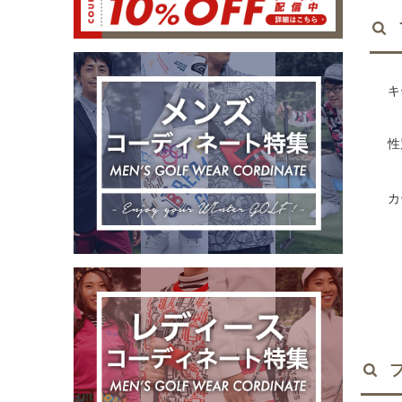
キ
性
カ